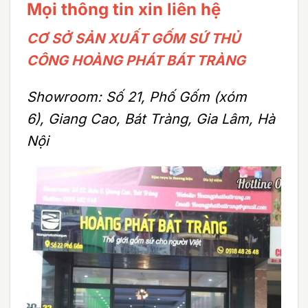
Mọi thông tin xin liên hệ
CƠ SỞ SẢN XUẤT GỐM SỨ THỦ
CÔNG HOÀNG PHÁT BÁT TRÀNG
Showroom: Số 21, Phố Gốm (xóm
6), Giang Cao, Bát Tràng, Gia Lâm, Hà
Nội