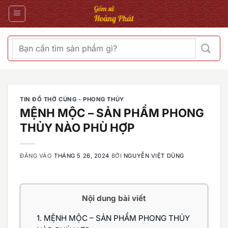
Bỏ
qua
nội
dung
Tìm
kiếm:
TIN ĐỒ THỜ CÚNG - PHONG THỦY
MỆNH MỘC – SẢN PHẨM PHONG
THỦY NÀO PHÙ HỢP
ĐĂNG VÀO
THÁNG 5 26, 2024
BỞI
NGUYỄN VIỆT DŨNG
Nội dung bài viết
1.
MỆNH MỘC – SẢN PHẨM PHONG THỦY