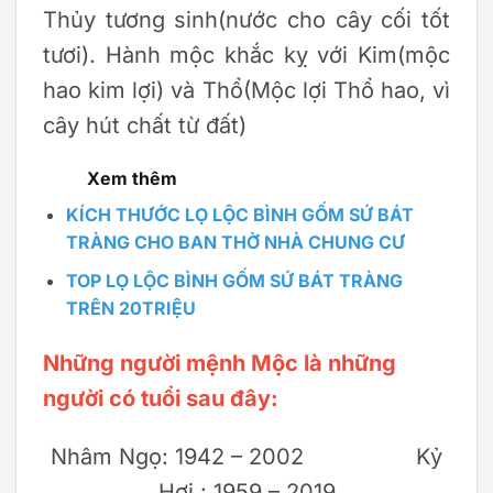
Thủy tương sinh(nước cho cây cối tốt
tươi). Hành mộc khắc kỵ với Kim(mộc
hao kim lợi) và Thổ(Mộc lợi Thổ hao, vì
cây hút chất từ đất)
Xem thêm
KÍCH THƯỚC LỌ LỘC BÌNH GỐM SỨ BÁT
TRÀNG CHO BAN THỜ NHÀ CHUNG CƯ
TOP LỌ LỘC BÌNH GỐM SỨ BÁT TRÀNG
TRÊN 20TRIỆU
Những người mệnh Mộc là những
người có tuổi sau đây:
Nhâm Ngọ: 1942 – 2002 Kỷ
Hợi : 1959 – 2019