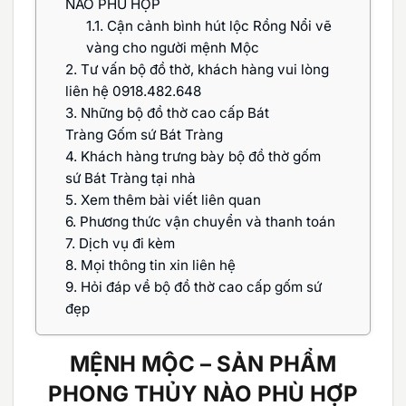
NÀO PHÙ HỢP
1.1.
Cận cảnh bình hút lộc Rồng Nổi vẽ
vàng cho người mệnh Mộc
2.
Tư vấn bộ đồ thờ, khách hàng vui lòng
liên hệ 0918.482.648
3.
Những bộ đồ thờ cao cấp Bát
Tràng Gốm sứ Bát Tràng
4.
Khách hàng trưng bày bộ đồ thờ gốm
sứ Bát Tràng tại nhà
5.
Xem thêm bài viết liên quan
6.
Phương thức vận chuyển và thanh toán
7.
Dịch vụ đi kèm
8.
Mọi thông tin xin liên hệ
9.
Hỏi đáp về bộ đồ thờ cao cấp gốm sứ
đẹp
MỆNH MỘC – SẢN PHẨM
PHONG THỦY NÀO PHÙ HỢP