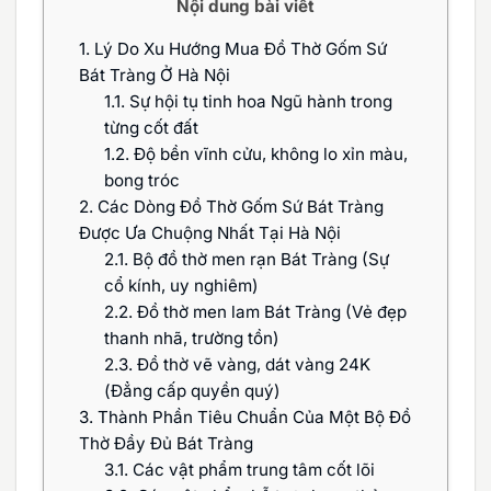
Nội dung bài viết
1.
Lý Do Xu Hướng Mua Đồ Thờ Gốm Sứ
Bát Tràng Ở Hà Nội
1.1.
Sự hội tụ tinh hoa Ngũ hành trong
từng cốt đất
1.2.
Độ bền vĩnh cửu, không lo xỉn màu,
bong tróc
2.
Các Dòng Đồ Thờ Gốm Sứ Bát Tràng
Được Ưa Chuộng Nhất Tại Hà Nội
2.1.
Bộ đồ thờ men rạn Bát Tràng (Sự
cổ kính, uy nghiêm)
2.2.
Đồ thờ men lam Bát Tràng (Vẻ đẹp
thanh nhã, trường tồn)
2.3.
Đồ thờ vẽ vàng, dát vàng 24K
(Đẳng cấp quyền quý)
3.
Thành Phần Tiêu Chuẩn Của Một Bộ Đồ
Thờ Đầy Đủ Bát Tràng
3.1.
Các vật phẩm trung tâm cốt lõi