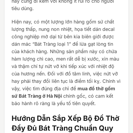
này cũng đi kèm với không ít rủi ro cho người
tiêu dùng.
Hiện nay, có một lượng lớn hàng gốm sứ chất
lượng thấp, nung non nhiệt, họa tiết dán decal
công nghiệp mờ dại từ bên kia biên giới được
dán mác “Bát Tràng loại 1” để lừa gạt lòng tin
của khách hàng. Những sản phẩm này có chứa
hàm lượng chì cao, men rất dễ bị xước, xỉn màu
và thậm chí tự nứt vỡ khi tiếp xúc với nhiệt độ
của hương nến. Đối với đồ tâm linh, việc nứt vỡ
hay phải thay đổi liên tục là điềm tối kỵ. Chính vì
vậy, việc tìm đúng địa chỉ để
mua đồ thờ gốm
sứ Bát Tràng ở Hà Nội
chính gốc, có cam kết
bảo hành rõ ràng là yếu tố tiên quyết.
Hướng Dẫn Sắp Xếp Bộ Đồ Thờ
Đầy Đủ Bát Tràng Chuẩn Quy