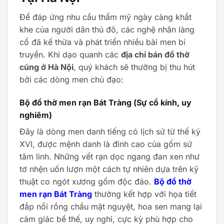
Để đáp ứng nhu cầu thẩm mỹ ngày càng khắt
khe của người dân thủ đô, các nghệ nhân làng
cổ đã kế thừa và phát triển nhiều bài men bí
truyền. Khi dạo quanh các
địa chỉ bán đồ thờ
cúng ở Hà Nội
, quý khách sẽ thường bị thu hút
bởi các dòng men chủ đạo:
Bộ đồ thờ men rạn Bát Tràng (Sự cổ kính, uy
nghiêm)
Đây là dòng men danh tiếng có lịch sử từ thế kỷ
XVI, được mệnh danh là đỉnh cao của gốm sứ
tâm linh. Những vết rạn dọc ngang đan xen như
tơ nhện uốn lượn một cách tự nhiên dựa trên kỹ
thuật co ngót xương gốm độc đáo.
Bộ đồ thờ
men rạn Bát Tràng
thường kết hợp với họa tiết
đắp nổi rồng chầu mặt nguyệt, hoa sen mang lại
cảm giác bề thế, uy nghi, cực kỳ phù hợp cho