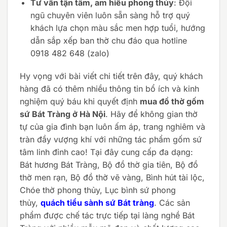
Tư vấn tận tâm, am hiểu phong thủy
: Đội
ngũ chuyên viên luôn sẵn sàng hỗ trợ quý
khách lựa chọn màu sắc men hợp tuổi, hướng
dẫn sắp xếp ban thờ chu đáo qua hotline
0918 482 648 (zalo)
Hy vọng với bài viết chi tiết trên đây, quý khách
hàng đã có thêm nhiều thông tin bổ ích và kinh
nghiệm quý báu khi quyết định
mua đồ thờ gốm
sứ Bát Tràng ở Hà Nội
. Hãy để không gian thờ
tự của gia đình bạn luôn ấm áp, trang nghiêm và
tràn đầy vượng khí với những tác phẩm gốm sứ
tâm linh đỉnh cao! Tại đây cung cấp đa dạng:
Bát hương Bát Tràng, Bộ đồ thờ gia tiên, Bộ đồ
thờ men rạn, Bộ đồ thờ vẽ vàng, Bình hút tài lộc,
Chóe thờ phong thủy, Lục bình sứ phong
thủy,
quách tiểu sành sứ Bát tràng
. Các sản
phẩm được chế tác trực tiếp tại làng nghề Bát