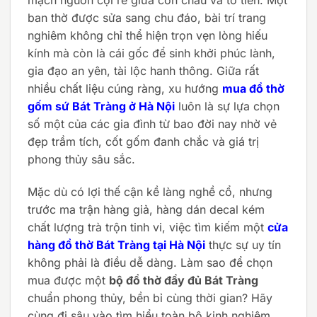
ban thờ được sửa sang chu đáo, bài trí trang
nghiêm không chỉ thể hiện trọn vẹn lòng hiếu
kính mà còn là cái gốc để sinh khởi phúc lành,
gia đạo an yên, tài lộc hanh thông. Giữa rất
nhiều chất liệu cúng ràng, xu hướng
mua đồ thờ
gốm sứ Bát Tràng ở Hà Nội
luôn là sự lựa chọn
số một của các gia đình từ bao đời nay nhờ vẻ
đẹp trầm tích, cốt gốm đanh chắc và giá trị
phong thủy sâu sắc.
Mặc dù có lợi thế cận kề làng nghề cổ, nhưng
trước ma trận hàng giả, hàng dán decal kém
chất lượng trà trộn tinh vi, việc tìm kiếm một
cửa
hàng đồ thờ Bát Tràng tại Hà Nội
thực sự uy tín
không phải là điều dễ dàng. Làm sao để chọn
mua được một
bộ đồ thờ đầy đủ Bát Tràng
chuẩn phong thủy, bền bỉ cùng thời gian? Hãy
cùng đi sâu vào tìm hiểu toàn bộ kinh nghiệm