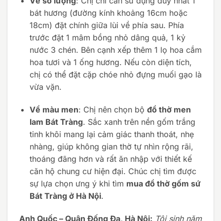
Về số lượng
: Chị chỉ cần sử dụng duy nhất 1
bát hương (đường kính khoảng 16cm hoặc
18cm) đặt chính giữa lùi về phía sau. Phía
trước đặt 1 mâm bồng nhỏ dâng quả, 1 kỷ
nước 3 chén. Bên cạnh xếp thêm 1 lọ hoa cắm
hoa tươi và 1 ống hương. Nếu còn diện tích,
chị có thể đặt cặp chóe nhỏ đựng muối gạo là
vừa vặn.
Về màu men
: Chị nên chọn bộ
đồ thờ men
lam Bát Tràng
. Sắc xanh trên nền gốm trắng
tinh khôi mang lại cảm giác thanh thoát, nhẹ
nhàng, giúp không gian thờ tự nhìn rộng rãi,
thoáng đãng hơn và rất ăn nhập với thiết kế
căn hộ chung cư hiện đại. Chúc chị tìm được
sự lựa chọn ưng ý khi tìm
mua đồ thờ gốm sứ
Bát Tràng ở Hà Nội
.
Anh Quốc – Quận Đống Đa, Hà Nội:
Tôi sinh năm