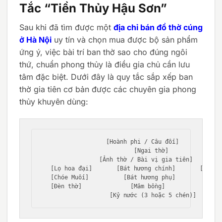
Tắc “Tiền Thủy Hậu Sơn”
Sau khi đã tìm được một
địa chỉ bán đồ thờ cúng
ở Hà Nội
uy tín và chọn mua được bộ sản phẩm
ứng ý, việc bài trí ban thờ sao cho đúng ngôi
thứ, chuẩn phong thủy là điều gia chủ cần lưu
tâm đặc biệt. Dưới đây là quy tắc sắp xếp ban
thờ gia tiên cơ bản được các chuyên gia phong
thủy khuyên dùng:
                  [Hoành phi / Câu đối]

                       [Ngai thờ]

                [Ảnh thờ / Bài vị gia tiên]

  [Lọ hoa đại]       [Bát hương chính]       [Ống cắ
  [Chóe Muối]          [Bát hương phụ]          [Chó
  [Đèn thờ]              [Mâm bồng]             [Đèn