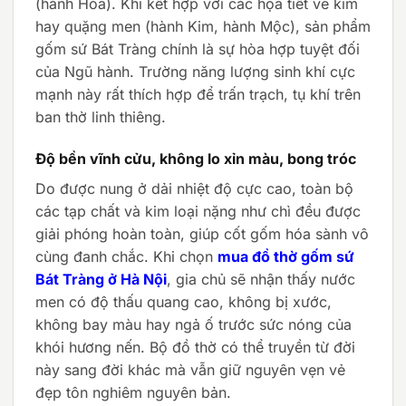
(hành Hỏa). Khi kết hợp với các họa tiết vẽ kim
hay quặng men (hành Kim, hành Mộc), sản phẩm
gốm sứ Bát Tràng chính là sự hòa hợp tuyệt đối
của Ngũ hành. Trường năng lượng sinh khí cực
mạnh này rất thích hợp để trấn trạch, tụ khí trên
ban thờ linh thiêng.
Độ bền vĩnh cửu, không lo xỉn màu, bong tróc
Do được nung ở dải nhiệt độ cực cao, toàn bộ
các tạp chất và kim loại nặng như chì đều được
giải phóng hoàn toàn, giúp cốt gốm hóa sành vô
cùng đanh chắc. Khi chọn
mua đồ thờ gốm sứ
Bát Tràng ở Hà Nội
, gia chủ sẽ nhận thấy nước
men có độ thấu quang cao, không bị xước,
không bay màu hay ngả ố trước sức nóng của
khói hương nến. Bộ đồ thờ có thể truyền từ đời
này sang đời khác mà vẫn giữ nguyên vẹn vẻ
đẹp tôn nghiêm nguyên bản.