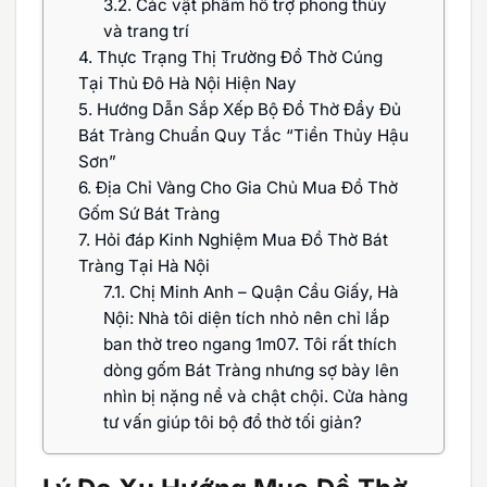
3.2.
Các vật phẩm hỗ trợ phong thủy
và trang trí
4.
Thực Trạng Thị Trường Đồ Thờ Cúng
Tại Thủ Đô Hà Nội Hiện Nay
5.
Hướng Dẫn Sắp Xếp Bộ Đồ Thờ Đầy Đủ
Bát Tràng Chuẩn Quy Tắc “Tiền Thủy Hậu
Sơn”
6.
Địa Chỉ Vàng Cho Gia Chủ Mua Đồ Thờ
Gốm Sứ Bát Tràng
7.
Hỏi đáp Kinh Nghiệm Mua Đồ Thờ Bát
Tràng Tại Hà Nội
7.1.
Chị Minh Anh – Quận Cầu Giấy, Hà
Nội: Nhà tôi diện tích nhỏ nên chỉ lắp
ban thờ treo ngang 1m07. Tôi rất thích
dòng gốm Bát Tràng nhưng sợ bày lên
nhìn bị nặng nề và chật chội. Cửa hàng
tư vấn giúp tôi bộ đồ thờ tối giản?