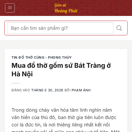
Bỏ
qua
nội
dung
Tìm
kiếm:
TIN ĐỒ THỜ CÚNG - PHONG THỦY
Mua đồ thờ gốm sứ Bát Tràng ở
Hà Nội
ĐĂNG VÀO
THÁNG 5 30, 2026
BỞI
PHẠM ÁNH
Trong dòng chảy văn hóa tâm linh nghìn năm
văn hiến của thủ đô, ban thờ gia tiên luôn được
coi là đức tin, là nơi thiêng liêng nhất kết nối
mạch nguồn cội rễ giữa con cháu và tổ tiên. Một