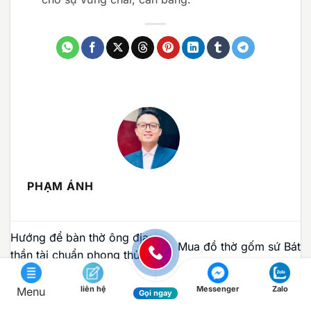
PHẠM ÁNH
Hướng để bàn thờ ông địa
Mua đồ thờ gốm sứ Bát
thần tài chuẩn phong thủy
Tràng ở Hà Nam
rước lộc vào nhà
liên hệ
Messenger
Zalo
Menu
Gọi ngay