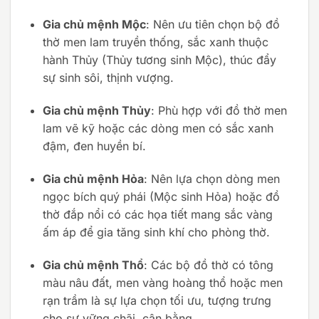
Gia chủ mệnh Mộc
: Nên ưu tiên chọn bộ đồ
thờ men lam truyền thống, sắc xanh thuộc
hành Thủy (Thủy tương sinh Mộc), thúc đẩy
sự sinh sôi, thịnh vượng.
Gia chủ mệnh Thủy
: Phù hợp với đồ thờ men
lam vẽ kỹ hoặc các dòng men có sắc xanh
đậm, đen huyền bí.
Gia chủ mệnh Hỏa
: Nên lựa chọn dòng men
ngọc bích quý phái (Mộc sinh Hỏa) hoặc đồ
thờ đắp nổi có các họa tiết mang sắc vàng
ấm áp để gia tăng sinh khí cho phòng thờ.
Gia chủ mệnh Thổ
: Các bộ đồ thờ có tông
màu nâu đất, men vàng hoàng thổ hoặc men
rạn trầm là sự lựa chọn tối ưu, tượng trưng
cho sự vững chãi, cân bằng.