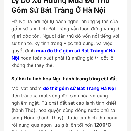
Lý Do Xu Hướng Mua Đồ Thờ
Gốm Sứ Bát Tràng Ở Hà Nội
Hà Nội là nơi hội tụ bách nghệ, nhưng vị thế của
gốm sứ tâm linh Bát Tràng vẫn luôn đứng vững ở
vị trí độc tôn. Người dân thủ đô vốn nổi tiếng với
sự tinh tế, kỹ tính trong việc thờ cúng, và việc
quyết định
mua đồ thờ gốm sứ Bát Tràng ở Hà
Nội
hoàn toàn xuất phát từ những giá trị cốt lõi
không thể thay thế.
Sự hội tụ tinh hoa Ngũ hành trong từng cốt đất
Mỗi vật phẩm
đồ thờ gốm sứ Bát Tràng Hà Nội
đều trải qua một vòng đời sinh hóa vô cùng
nghiêm ngặt. Từ chất đất sét cao lanh tinh khiết
(hành Thổ), hòa quyện cùng dòng nước phù sa
sông Hồng (hành Thủy), được tạo hình thủ công
rồi nung qua ngọn lửa già lên tới hơn
1200°C