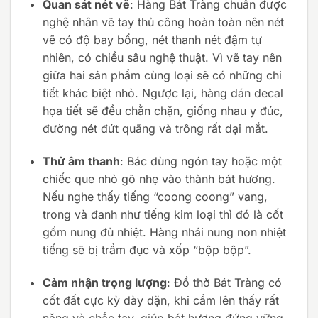
Quan sát nét vẽ
: Hàng Bát Tràng chuẩn được
nghệ nhân vẽ tay thủ công hoàn toàn nên nét
vẽ có độ bay bổng, nét thanh nét đậm tự
nhiên, có chiều sâu nghệ thuật. Vì vẽ tay nên
giữa hai sản phẩm cùng loại sẽ có những chi
tiết khác biệt nhỏ. Ngược lại, hàng dán decal
họa tiết sẽ đều chằn chặn, giống nhau y đúc,
đường nét đứt quãng và trông rất dại mắt.
Thử âm thanh
: Bác dùng ngón tay hoặc một
chiếc que nhỏ gõ nhẹ vào thành bát hương.
Nếu nghe thấy tiếng “coong coong” vang,
trong và đanh như tiếng kim loại thì đó là cốt
gốm nung đủ nhiệt. Hàng nhái nung non nhiệt
tiếng sẽ bị trầm đục và xốp “bộp bộp”.
Cảm nhận trọng lượng
: Đồ thờ Bát Tràng có
cốt đất cực kỳ dày dặn, khi cầm lên thấy rất
nặng và chắc tay, giúp bát hương đứng vững