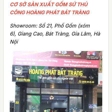
CƠ SỞ SẢN XUẤT GỐM SỨ THỦ
CÔNG HOÀNG PHÁT BÁT TRÀNG
Showroom: Số 21, Phố Gốm (xóm
6), Giang Cao, Bát Tràng, Gia Lâm, Hà
Nội