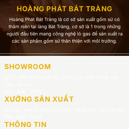
HOÀNG PHÁT BÁT TRÀNG
Hoàng Phát Bát Tràng là cơ sở sản xuất gốm sứ có
thâm niên tại làng Bát Tràng, cơ sở là 1 trong những
người đầu tiên mang công nghệ lò gas để sản xuất ra
các sản phẩm gốm sứ thân thiện với môi trường.
SHOWROOM
Số 21, Phố Gốm (xóm 6), Giang Cao, Bát Tràng, Gia
Lâm, Hà Nội
091 - 848 - 2648
XƯỞNG SẢN XUẤT
Số 235, xóm 4, Giang Cao, Bát Tràng, Gia Lâm, Hà Nội
091 - 848 - 2648
THÔNG TIN