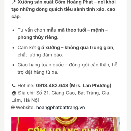
📍
Xưởng sản xuất Gốm Hoàng Phát – nơi khởi
tạo những dòng quách tiểu sành tinh xảo, cao
cấp
:
Tư vấn chọn
mẫu mã theo tuổi – mệnh –
phong thủy riêng
.
Cam kết
giá xưởng – không qua trung gian
,
chất lượng đảm bảo.
Giao hàng toàn quốc – đóng gói cẩn thận, hỗ
trợ đặt hàng từ xa.
📞 Hotline:
0918.482.648 (Mrs. Lan Phương)
🏠 Địa chỉ: Số 21, Giang Cao, Bát Tràng, Gia
Lâm, Hà Nội
🌐 Website:
hoangphatbattrang.vn