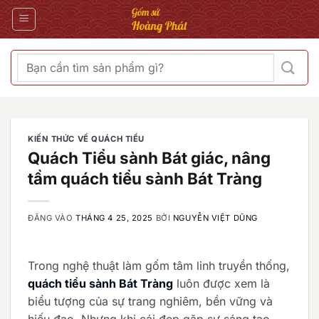
Bỏ
qua
nội
dung
Tìm
kiếm:
KIẾN THỨC VỀ QUÁCH TIỂU
Quách Tiểu sành Bát giác, nâng
tầm quách tiểu sành Bát Tràng
ĐĂNG VÀO
THÁNG 4 25, 2025
BỞI
NGUYỄN VIỆT DŨNG
Trong nghệ thuật làm gốm tâm linh truyền thống,
quách tiểu sành Bát Tràng
luôn được xem là
biểu tượng của sự trang nghiêm, bền vững và
hiếu đạo. Nhưng khi cái đẹp gặp sự sáng tạo,