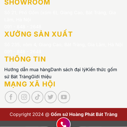
SHOWROOM
Số 21, Phố Gốm (xóm 6), Giang Cao, Bát Tràng, Gia
Lâm, Hà Nội
091 - 848 - 2648
XƯỞNG SẢN XUẤT
Số 235, xóm 4, Giang Cao, Bát Tràng, Gia Lâm, Hà Nội
091 - 848 - 2648
THÔNG TIN
Hướng dẫn mua hàng
Danh sách đại lý
Kiến thức gốm
sứ Bát Tràng
Giới thiệu
MẠNG XÃ HỘI
Copyright 2024 @
Gốm sứ Hoàng Phát Bát Tràng