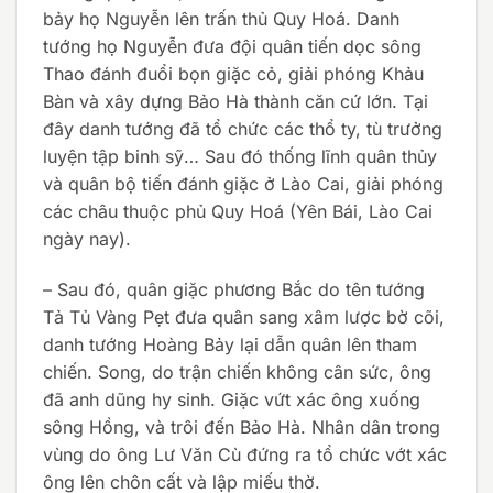
bảy họ Nguyễn lên trấn thủ Quy Hoá. Danh
tướng họ Nguyễn đưa đội quân tiến dọc sông
Thao đánh đuổi bọn giặc cỏ, giải phóng Khảu
Bàn và xây dựng Bảo Hà thành căn cứ lớn. Tại
đây danh tướng đã tổ chức các thổ ty, tù trưởng
luyện tập binh sỹ… Sau đó thống lĩnh quân thủy
và quân bộ tiến đánh giặc ở Lào Cai, giải phóng
các châu thuộc phủ Quy Hoá (Yên Bái, Lào Cai
ngày nay).
– Sau đó, quân giặc phương Bắc do tên tướng
Tả Tủ Vàng Pẹt đưa quân sang xâm lược bờ cõi,
danh tướng Hoàng Bảy lại dẫn quân lên tham
chiến. Song, do trận chiến không cân sức, ông
đã anh dũng hy sinh. Giặc vứt xác ông xuống
sông Hồng, và trôi đến Bảo Hà. Nhân dân trong
vùng do ông Lư Văn Cù đứng ra tổ chức vớt xác
ông lên chôn cất và lập miếu thờ.