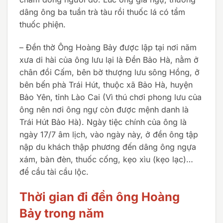
dâng ông ba tuần trà tàu rồi thuốc lá có tẩm
thuốc phiện.
– Đền thờ Ông Hoàng Bảy được lập tại nơi năm
xưa di hài của ông lưu lại là Đền Bảo Hà, nằm ở
chân đồi Cấm, bên bờ thượng lưu sông Hồng, ở
bên bến phà Trái Hút, thuộc xã Bảo Hà, huyện
Bảo Yên, tỉnh Lào Cai (Vì thú chơi phong lưu của
ông nên nơi ông ngự còn được mệnh danh là
Trái Hút Bảo Hà). Ngày tiệc chính của ông là
ngày 17/7 âm lịch, vào ngày này, ở đền ông tập
nập du khách thập phương đến dâng ông ngựa
xám, bàn đèn, thuốc cống, kẹo xìu (kẹo lạc)…
để cầu tài cầu lộc.
Thời gian đi đền ông Hoàng
Bảy trong năm