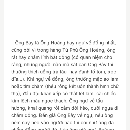
– Ông Bảy là Ông Hoàng hay ngự về đồng nhất,
cũng bởi vì trong hàng Tứ Phủ Ông Hoàng, ông
rất hay chấm lính bắt đồng (có quan niệm cho
rằng, những người nào mà sát căn Ông Bảy thì
thường thích uống trà tàu, hay đánh tổ tôm, xóc
đĩa…). Khi ngự về đồng, ông thường mặc áo lam
hoặc tím chàm (thêu rồng kết uốn thành hình chữ
thọ), đầu đội khăn xếp có thắt lét lam, cài chiếc
kim lệch màu ngọc thạch. Ông ngự về tấu
hương, khai quang rồi cầm đôi hèo, cưỡi ngựa đi
chấm đồng. Đến giá Ông Bảy về ngự, nếu ông
ném cây hèo vào người nào thì coi như ông đã
chấm đồng người đó. Lúc ông giá ngự, thường