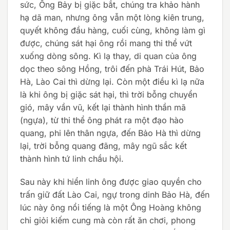
sức, Ông Bảy bị giặc bắt, chúng tra khảo hành
hạ dã man, nhưng ông vẫn một lòng kiên trung,
quyết không đầu hàng, cuối cùng, không làm gì
được, chúng sát hại ông rồi mang thi thể vứt
xuống dòng sông. Kì lạ thay, di quan của ông
dọc theo sông Hồng, trôi đến phà Trái Hút, Bảo
Hà, Lào Cai thì dừng lại. Còn một điều kì lạ nữa
là khi ông bị giặc sát hại, thì trời bỗng chuyển
gió, mây vần vũ, kết lại thành hình thần mã
(ngựa), từ thi thể ông phát ra một đạo hào
quang, phi lên thân ngựa, đến Bảo Hà thì dừng
lại, trời bỗng quang đãng, mây ngũ sắc kết
thành hình tứ linh chầu hội.
Sau này khi hiển linh ông được giao quyền cho
trấn giữ đất Lào Cai, ngự trong dinh Bảo Hà, đến
lúc này ông nổi tiếng là một Ông Hoàng không
chỉ giỏi kiếm cung mà còn rất ăn chơi, phong