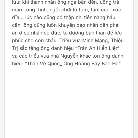
lưu: khi thanh nhàn ông ngả bàn đèn, uống trà
mạn Long Tỉnh, ngồi chơi tổ tôm, tam cúc, xóc
đĩa… lúc nào cũng có thập nhị tiên nàng hầu
cận, ông cũng luôn khuyên bảo nhân dân phải
ăn ở có nhân có đức, tu dưỡng bản thân để lưu
phúc cho con cháu. Triều vua Minh Mạng, Thiệu
Trị sắc tặng ông danh hiệu “Trấn An Hiển Liệt”
và các triều vua nhà Nguyễn khác tôn ông danh
hiệu: “Thần Vệ Quốc_ Ông Hoàng Bảy Bảo Hà”.