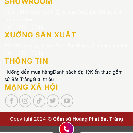
SHOWROOM
Số 21, Phố Gốm (xóm 6), Giang Cao, Bát Tràng, Gia
Lâm, Hà Nội
091 - 848 - 2648
XƯỞNG SẢN XUẤT
Số 235, xóm 4, Giang Cao, Bát Tràng, Gia Lâm, Hà Nội
091 - 848 - 2648
THÔNG TIN
Hướng dẫn mua hàng
Danh sách đại lý
Kiến thức gốm
sứ Bát Tràng
Giới thiệu
MẠNG XÃ HỘI
Copyright 2024 @
Gốm sứ Hoàng Phát Bát Tràng