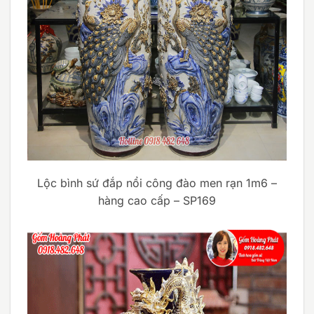
Lộc bình sứ đắp nổi công đào men rạn 1m6 –
hàng cao cấp – SP169