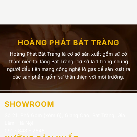
HOÀNG PHÁT BÁT TRÀNG
Hoàng Phát Bát Tràng là cơ sở sản xuất gốm sứ có
thâm niên tại làng Bát Tràng, cơ sở là 1 trong những
người đầu tiên mang công nghệ lò gas để sản xuất ra
các sản phẩm gốm sứ thân thiện với môi trường.
SHOWROOM
Số 21, Phố Gốm (xóm 6), Giang Cao, Bát Tràng, Gia
Lâm, Hà Nội
091 - 848 - 2648