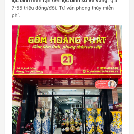
lục bình men rạn
đến
lộc bình sứ vẽ vàng
, giá
7-55 triệu đồng/đôi. Tư vấn phong thủy miễn
phí.