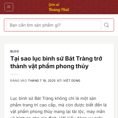
Bỏ
qua
nội
dung
Tìm
kiếm:
BLOG
Tại sao lục bình sứ Bát Tràng trở
thành vật phẩm phong thủy
ĐĂNG VÀO
THÁNG 7 19, 2025
BỞI
VIỆT DŨNG
Lục bình sứ Bát Tràng không chỉ là một sản
phẩm trang trí cao cấp, mà còn được biết đến là
vật phẩm phong thủy mang lại tài lộc, may mắn
và bình an cho gia đình. Với kiểu dáng uy nghi,