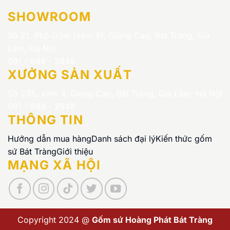
SHOWROOM
Số 21, Phố Gốm (xóm 6), Giang Cao, Bát Tràng, Gia
Lâm, Hà Nội
091 - 848 - 2648
XƯỞNG SẢN XUẤT
Số 235, xóm 4, Giang Cao, Bát Tràng, Gia Lâm, Hà Nội
091 - 848 - 2648
THÔNG TIN
Hướng dẫn mua hàng
Danh sách đại lý
Kiến thức gốm
sứ Bát Tràng
Giới thiệu
MẠNG XÃ HỘI
Copyright 2024 @
Gốm sứ Hoàng Phát Bát Tràng