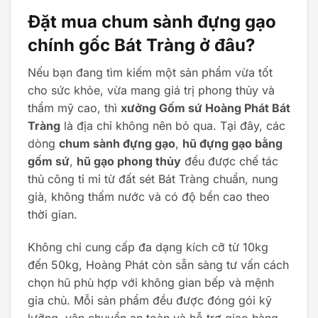
Đặt mua chum sành đựng gạo
chính gốc Bát Tràng ở đâu?
Nếu bạn đang tìm kiếm một sản phẩm vừa tốt
cho sức khỏe, vừa mang giá trị phong thủy và
thẩm mỹ cao, thì
xưởng Gốm sứ Hoàng Phát Bát
Tràng
là địa chỉ không nên bỏ qua. Tại đây, các
dòng
chum sành đựng gạo
,
hũ đựng gạo bằng
gốm sứ
,
hũ gạo phong thủy
đều được chế tác
thủ công tỉ mỉ từ đất sét Bát Tràng chuẩn, nung
già, không thấm nước và có độ bền cao theo
thời gian.
Không chỉ cung cấp đa dạng kích cỡ từ 10kg
đến 50kg, Hoàng Phát còn sẵn sàng tư vấn cách
chọn hũ phù hợp với không gian bếp và mệnh
gia chủ. Mỗi sản phẩm đều được đóng gói kỹ
lưỡng, vận chuyển an toàn và hỗ trợ giao hàng