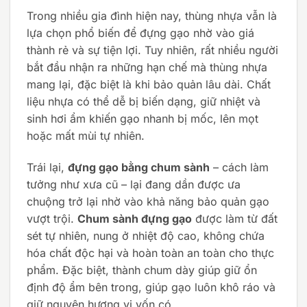
Trong nhiều gia đình hiện nay, thùng nhựa vẫn là
lựa chọn phổ biến để đựng gạo nhờ vào giá
thành rẻ và sự tiện lợi. Tuy nhiên, rất nhiều người
bắt đầu nhận ra những hạn chế mà thùng nhựa
mang lại, đặc biệt là khi bảo quản lâu dài. Chất
liệu nhựa có thể dễ bị biến dạng, giữ nhiệt và
sinh hơi ẩm khiến gạo nhanh bị mốc, lên mọt
hoặc mất mùi tự nhiên.
Trái lại,
đựng gạo bằng chum sành
– cách làm
tưởng như xưa cũ – lại đang dần được ưa
chuộng trở lại nhờ vào khả năng bảo quản gạo
vượt trội.
Chum sành đựng gạo
được làm từ đất
sét tự nhiên, nung ở nhiệt độ cao, không chứa
hóa chất độc hại và hoàn toàn an toàn cho thực
phẩm. Đặc biệt, thành chum dày giúp giữ ổn
định độ ẩm bên trong, giúp gạo luôn khô ráo và
giữ nguyên hương vị vốn có.