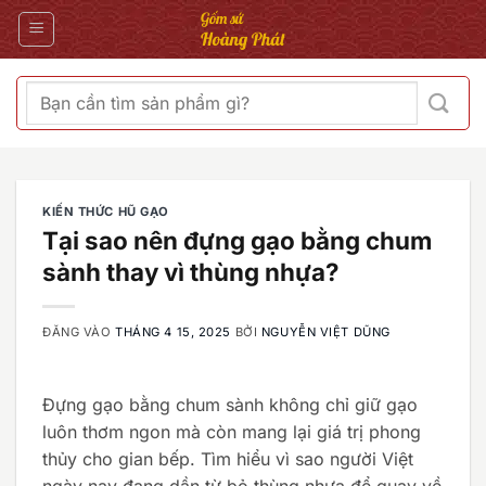
Bỏ
qua
nội
dung
Tìm
kiếm:
KIẾN THỨC HŨ GẠO
Tại sao nên đựng gạo bằng chum
sành thay vì thùng nhựa?
ĐĂNG VÀO
THÁNG 4 15, 2025
BỞI
NGUYỄN VIỆT DŨNG
Đựng gạo bằng chum sành không chỉ giữ gạo
luôn thơm ngon mà còn mang lại giá trị phong
thủy cho gian bếp. Tìm hiểu vì sao người Việt
ngày nay đang dần từ bỏ thùng nhựa để quay về