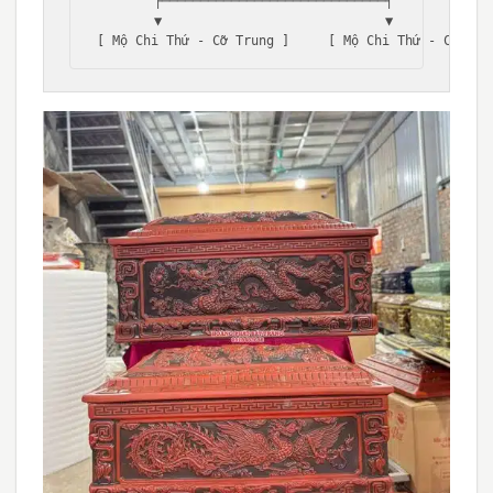
       ├─────────────────────────────┤

       ▼                             ▼
