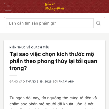
Bỏ
qua
nội
dung
Tìm
kiếm:
KIẾN THỨC VỀ QUÁCH TIỂU
Tại sao việc chọn kích thước mộ
phần theo phong thủy lại tối quan
trọng?
ĐĂNG VÀO
THÁNG 5 19, 2026
BỞI
PHẠM ÁNH
Từ ngàn đời nay, tín ngưỡng thờ cúng tổ tiên và
chăm sóc phần mộ người đã khuất luôn là nét