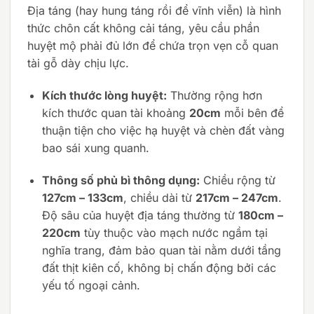
Địa táng (hay hung táng rồi để vĩnh viễn) là hình
thức chôn cất không cải táng, yêu cầu phần
huyệt mộ phải đủ lớn để chứa trọn vẹn cỗ quan
tài gỗ dày chịu lực.
Kích thước lòng huyệt:
Thường rộng hơn
kích thước quan tài khoảng
20cm
mỗi bên để
thuận tiện cho việc hạ huyệt và chèn đất vàng
bao sái xung quanh.
Thông số phủ bì thông dụng:
Chiều rộng từ
127cm – 133cm
, chiều dài từ
217cm – 247cm
.
Độ sâu của huyệt địa táng thường từ
180cm –
220cm
tùy thuộc vào mạch nước ngầm tại
nghĩa trang, đảm bảo quan tài nằm dưới tầng
đất thịt kiên cố, không bị chấn động bởi các
yếu tố ngoại cảnh.