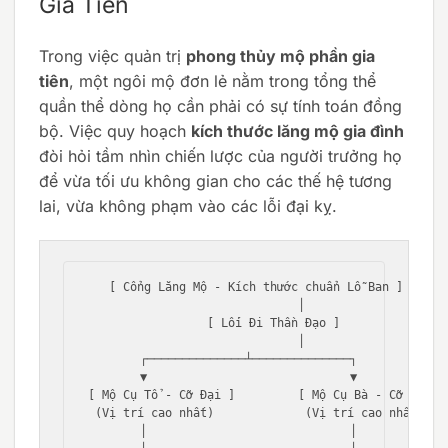
Gia Tiên
Trong việc quản trị
phong thủy mộ phần gia
tiên
, một ngôi mộ đơn lẻ nằm trong tổng thể
quần thể dòng họ cần phải có sự tính toán đồng
bộ. Việc quy hoạch
kích thước lăng mộ gia đình
đòi hỏi tầm nhìn chiến lược của người trưởng họ
để vừa tối ưu không gian cho các thế hệ tương
lai, vừa không phạm vào các lỗi đại kỵ.
   [ Cổng Lăng Mộ - Kích thước chuẩn Lỗ Ban ]

                      │

              [ Lối Đi Thần Đạo ]

                      │

       ┌──────────────┴──────────────┐

       ▼                             ▼

[ Mộ Cụ Tổ - Cỡ Đại ]         [ Mộ Cụ Bà - Cỡ Đại ]

 (Vị trí cao nhất)             (Vị trí cao nhất)

       │                             │
