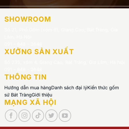
SHOWROOM
Số 21, Phố Gốm (xóm 6), Giang Cao, Bát Tràng, Gia
Lâm, Hà Nội
091 - 848 - 2648
XƯỞNG SẢN XUẤT
Số 235, xóm 4, Giang Cao, Bát Tràng, Gia Lâm, Hà Nội
091 - 848 - 2648
THÔNG TIN
Hướng dẫn mua hàng
Danh sách đại lý
Kiến thức gốm
sứ Bát Tràng
Giới thiệu
MẠNG XÃ HỘI