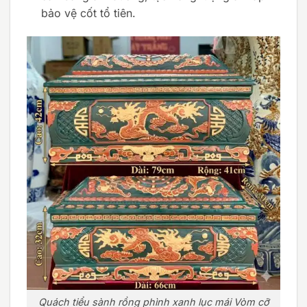
bảo vệ cốt tổ tiên.
Quách tiểu sành rồng phình xanh lục mái Vòm cỡ