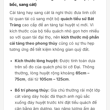
bốc, sang cát)
Cải táng hay sang cát là nghi thức đưa linh cốt
từ quan tài cũ sang một bộ
quách tiểu sứ Bát
Tràng
cao cấp để an táng tại huyệt vị mới. Vì
kích thước của bộ tiểu quách nhỏ gọn hơn nhiều
so với quan tài đại thọ, nên
kích thước mộ phần
cải táng theo phong thủy
cũng có sự thu hẹp
tương ứng để tiết kiệm không gian quỹ đất.
Kích thước lòng huyệt:
Được tính toán dựa
trên số đo của quách phủ bì cỡ Đại. Thông
thường, lòng huyệt rộng khoảng
65cm –
75cm
, dài từ
105cm – 125cm
.
Bố trí phong thủy:
Gia chủ thường rải một lớp
cát vàng dày hoặc đá thạch anh ngũ sắc
xuống đáy huyệt trước khi đặt tiểu quách để
cân bằng âm dương, tạo năng lượng ấm áp