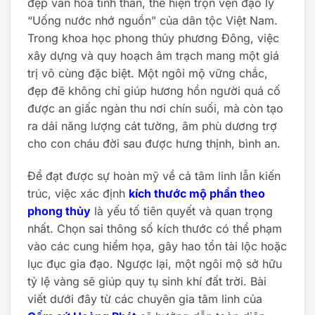
đẹp văn hóa tinh thần, thể hiện trọn vẹn đạo lý
“Uống nước nhớ nguồn” của dân tộc Việt Nam.
Trong khoa học phong thủy phương Đông, việc
xây dựng và quy hoạch âm trạch mang một giá
trị vô cùng đặc biệt. Một ngôi mộ vững chắc,
đẹp đẽ không chỉ giúp hương hồn người quá cố
được an giấc ngàn thu nơi chín suối, mà còn tạo
ra dải năng lượng cát tường, âm phù dương trợ
cho con cháu đời sau được hưng thịnh, bình an.
Để đạt được sự hoàn mỹ về cả tâm linh lẫn kiến
trúc, việc xác định
kích thước mộ phần theo
phong thủy
là yếu tố tiên quyết và quan trọng
nhất. Chọn sai thông số kích thước có thể phạm
vào các cung hiểm họa, gây hao tổn tài lộc hoặc
lục đục gia đạo. Ngược lại, một ngôi mộ sở hữu
tỷ lệ vàng sẽ giúp quy tụ sinh khí đất trời. Bài
viết dưới đây từ các chuyên gia tâm linh của