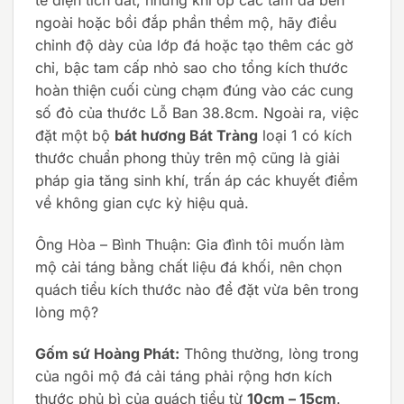
tế diện tích đất, nhưng khi ốp các tấm đá bên
ngoài hoặc bồi đắp phần thềm mộ, hãy điều
chỉnh độ dày của lớp đá hoặc tạo thêm các gờ
chỉ, bậc tam cấp nhỏ sao cho tổng kích thước
hoàn thiện cuối cùng chạm đúng vào các cung
số đỏ của thước Lỗ Ban 38.8cm. Ngoài ra, việc
đặt một bộ
bát hương Bát Tràng
loại 1 có kích
thước chuẩn phong thủy trên mộ cũng là giải
pháp gia tăng sinh khí, trấn áp các khuyết điểm
về không gian cực kỳ hiệu quả.
Ông Hòa – Bình Thuận: Gia đình tôi muốn làm
mộ cải táng bằng chất liệu đá khối, nên chọn
quách tiểu kích thước nào để đặt vừa bên trong
lòng mộ?
Gốm sứ Hoàng Phát:
Thông thường, lòng trong
của ngôi mộ đá cải táng phải rộng hơn kích
thước phủ bì của quách tiểu từ
10cm – 15cm
.