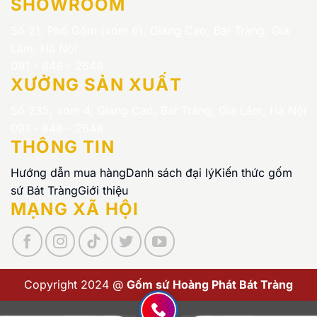
SHOWROOM
Số 21, Phố Gốm (xóm 6), Giang Cao, Bát Tràng, Gia
Lâm, Hà Nội
091 - 848 - 2648
XƯỞNG SẢN XUẤT
Số 235, xóm 4, Giang Cao, Bát Tràng, Gia Lâm, Hà Nội
091 - 848 - 2648
THÔNG TIN
Hướng dẫn mua hàng
Danh sách đại lý
Kiến thức gốm
sứ Bát Tràng
Giới thiệu
MẠNG XÃ HỘI
Copyright 2024 @
Gốm sứ Hoàng Phát Bát Tràng