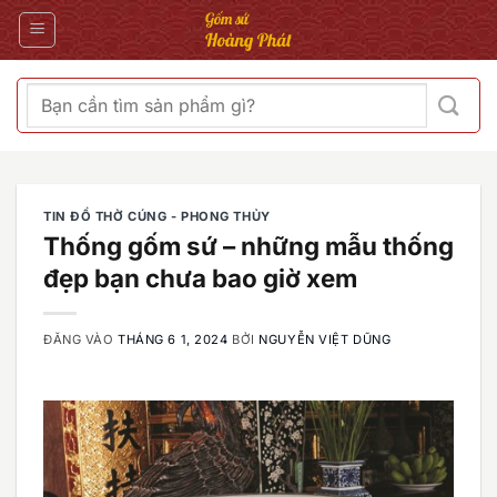
Bỏ
qua
nội
dung
Tìm
kiếm:
TIN ĐỒ THỜ CÚNG - PHONG THỦY
Thống gốm sứ – những mẫu thống
đẹp bạn chưa bao giờ xem
ĐĂNG VÀO
THÁNG 6 1, 2024
BỞI
NGUYỄN VIỆT DŨNG