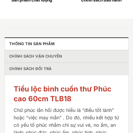
Sản phẩm chất lượng
Chính sách bảo hành
THÔNG TIN SẢN PHẨM
CHÍNH SÁCH VẬN CHUYỂN
CHÍNH SÁCH ĐỔI TRẢ
Tiểu lộc bình cuốn thư Phúc
cao 60cm TLB18​​​​​​
Chữ phúc lần hồi được hiểu là “điều tốt lành”
hoặc “việc may mắn” . Do đó, nhiều kết hợp từ
có yếu tố phúc nhằm chỉ sự vui vẻ, no ấm, an
lành: phúc đức, phúc ấm, phúc tinh, phúc