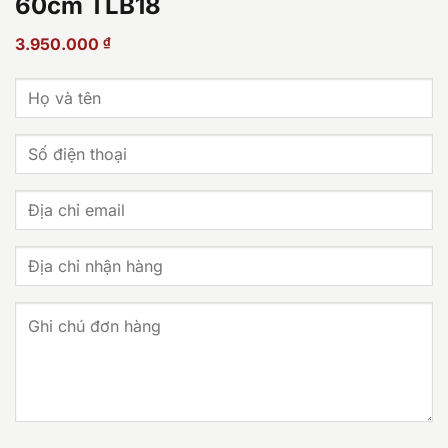
60cm TLB18
3.950.000
₫