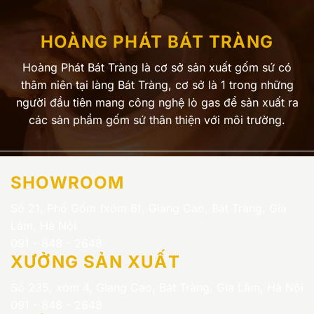
HOÀNG PHÁT BÁT TRÀNG
Hoàng Phát Bát Tràng là cơ sở sản xuất gốm sứ có
thâm niên tại làng Bát Tràng, cơ sở là 1 trong những
người đầu tiên mang công nghệ lò gas để sản xuất ra
các sản phẩm gốm sứ thân thiện với môi trường.
SHOWROOM
Số 21, Phố Gốm (xóm 6), Giang Cao, Bát Tràng, Gia
Lâm, Hà Nội
091 - 848 - 2648
XƯỞNG SẢN XUẤT
Số 235, xóm 4, Giang Cao, Bát Tràng, Gia Lâm, Hà Nội
091 - 848 - 2648