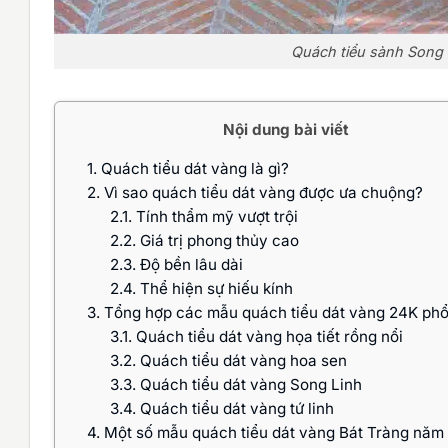
Quách tiểu sành Song 
Nội dung bài viết
1.
Quách tiểu dát vàng là gì?
2.
Vì sao quách tiểu dát vàng được ưa chuộng?
2.1.
Tính thẩm mỹ vượt trội
2.2.
Giá trị phong thủy cao
2.3.
Độ bền lâu dài
2.4.
Thể hiện sự hiếu kính
3.
Tổng hợp các mẫu quách tiểu dát vàng 24K phổ
3.1.
Quách tiểu dát vàng họa tiết rồng nổi
3.2.
Quách tiểu dát vàng hoa sen
3.3.
Quách tiểu dát vàng Song Linh
3.4.
Quách tiểu dát vàng tứ linh
4.
Một số mẫu quách tiểu dát vàng Bát Tràng năm