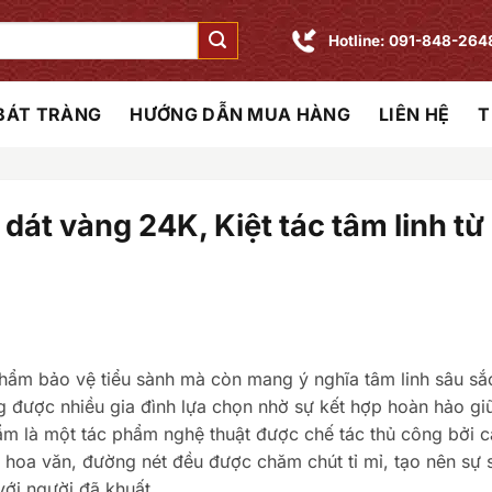
Hotline: 091-848-264
 BÁT TRÀNG
HƯỚNG DẪN MUA HÀNG
LIÊN HỆ
T
át vàng 24K, Kiệt tác tâm linh từ
 phẩm bảo vệ tiểu sành mà còn mang ý nghĩa tâm linh sâu sắ
 được nhiều gia đình lựa chọn nhờ sự kết hợp hoàn hảo gi
hẩm là một tác phẩm nghệ thuật được chế tác thủ công bởi 
ết hoa văn, đường nét đều được chăm chút tỉ mỉ, tạo nên sự
với người đã khuất.