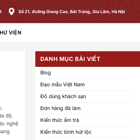
8
Số 21, đường Giang Cao, Bát Tràng, Gia Lâm, Hà Nội
HƯ VIỆN
DANH MỤC BÀI VIẾT
Blog
Đạo mẫu Việt Nam
Đồ dùng khách sạn
c.
Đơn hàng đã làm
ữa độ
Kiến thức ấm trà
các nghệ
 sang
Kiến thức bình hút lộc