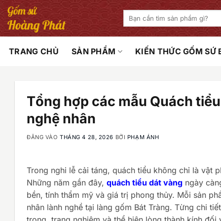
Bỏ
Tìm
qua
kiếm:
nội
dung
TRANG CHỦ
SẢN PHẨM
KIẾN THỨC GỐM SỨ
Tổng hợp các mẫu Quách tiểu d
nghệ nhân
ĐĂNG VÀO
THÁNG 4 28, 2026
BỞI
PHẠM ÁNH
Trong nghi lễ cải táng, quách tiểu không chỉ là vật
Những năm gần đây,
quách tiểu dát vàng
ngày càng
bền, tính thẩm mỹ và giá trị phong thủy. Mỗi sản p
nhân lành nghề tại làng gốm Bát Tràng. Từng chi ti
trọng, trang nghiêm và thể hiện lòng thành kính đối 