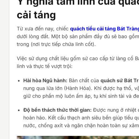
Ý nghĩa tâm linh của quác
cải táng
Từ xưa đến nay, chiếc
quách tiểu cải táng Bát Tràn
dưới lòng đất. Một bộ sản phẩm đầy đủ sẽ bao gồm 
trong (nơi trực tiếp chứa linh cốt).
Việc sử dụng chất liệu gốm sứ cao cấp từ làng cổ 
linh và thực tế vượt trội:
Hài hòa Ngũ hành:
Bản chất của
quách sứ Bát T
nung qua lửa lớn (Hành Hỏa). Khi được hạ thổ, v
giữ cho phần mộ luôn ấm áp, tụ khí sinh tài và đ
Độ bền thách thức thời gian:
Được nung ở nhiệt 
hoàn hảo. Kết cấu thạch anh siêu bền giúp tiểu q
nước, chống axit và ngăn chặn hoàn toàn sự xâ