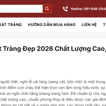
Hotline: 091-848-264
 BÁT TRÀNG
HƯỚNG DẪN MUA HÀNG
LIÊN HỆ
T
 Tràng Đẹp 2026 Chất Lượng Cao,
gười Việt, nghi lễ cải táng (sang cát, bốc mộ) là một tron
thời điểm con cháu thể hiện trọn vẹn tấm lòng hiếu kính, sự
ơi an nghỉ vĩnh hằng khang trang hơn. Để chuẩn bị cho ng
hất lượng cao, chuẩn phong thủy là điều được các gia đìn
hông tin chi tiết về ý nghĩa tâm linh, các dòng chất liệu, k