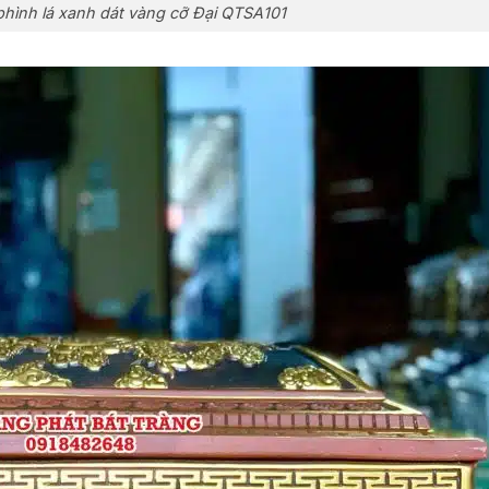
phình lá xanh dát vàng cỡ Đại QTSA101