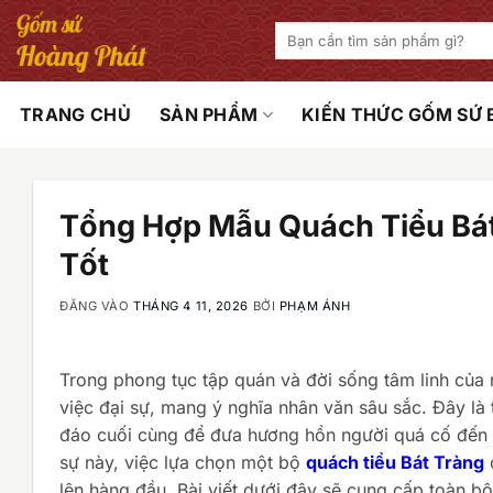
Bỏ
Tìm
qua
kiếm:
nội
dung
TRANG CHỦ
SẢN PHẨM
KIẾN THỨC GỐM SỨ
Tổng Hợp Mẫu Quách Tiểu Bát
Tốt
ĐĂNG VÀO
THÁNG 4 11, 2026
BỞI
PHẠM ÁNH
Trong phong tục tập quán và đời sống tâm linh của n
việc đại sự, mang ý nghĩa nhân văn sâu sắc. Đây là 
đáo cuối cùng để đưa hương hồn người quá cố đến n
sự này, việc lựa chọn một bộ
quách tiểu Bát Tràng
c
lên hàng đầu. Bài viết dưới đây sẽ cung cấp toàn bộ t