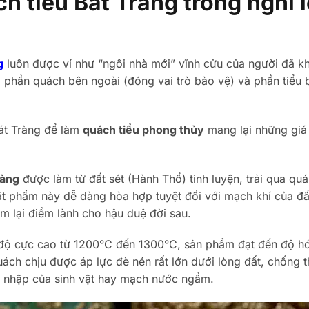
h tiểu Bát Tràng trong nghi l
g
luôn được ví như “ngôi nhà mới” vĩnh cửu của người đã k
phần quách bên ngoài (đóng vai trò bảo vệ) và phần tiểu 
Bát Tràng để làm
quách tiểu phong thủy
mang lại những giá 
ràng
được làm từ đất sét (Hành Thổ) tinh luyện, trải qua quá 
ật phẩm này dễ dàng hòa hợp tuyệt đối với mạch khí của đấ
em lại điềm lành cho hậu duệ đời sau.
độ cực cao từ 1200°C đến 1300°C, sản phẩm đạt đến độ h
uách chịu được áp lực đè nén rất lớn dưới lòng đất, chống 
m nhập của sinh vật hay mạch nước ngầm.