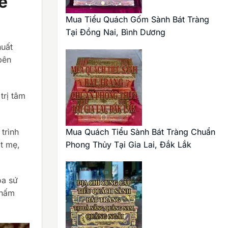
ễ
Mua Tiểu Quách Gốm Sành Bát Tràng
Tại Đồng Nai, Bình Dương
huất
bên
trị tâm
Mua Quách Tiểu Sành Bát Tràng Chuẩn
trình
Phong Thủy Tại Gia Lai, Đắk Lắk
t mẹ,
óa sứ
thấm