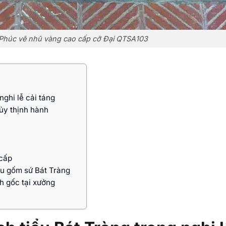
Phúc vẽ nhũ vàng cao cấp cỡ Đại QTSA103
nghi lễ cải táng
ủy thịnh hành
 cấp
ểu gốm sứ Bát Tràng
nh gốc tại xưởng