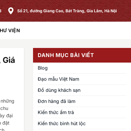
8
Số 21, đường Giang Cao, Bát Tràng, Gia Lâm, Hà Nội
HƯ VIỆN
DANH MỤC BÀI VIẾT
 Giá
Blog
Đạo mẫu Việt Nam
Đồ dùng khách sạn
g những
Đơn hàng đã làm
 chu
Kiến thức ấm trà
ày đại
h đặt
Kiến thức bình hút lộc
ích