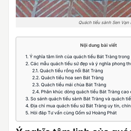
Quách tiểu sành Sen Vạn 
Nội dung bài viết
1.
Ý nghĩa tâm linh của quách tiểu Bát Tràng trong 
2.
Các mẫu quách tiểu sứ đẹp và ý nghĩa phong th
2.1.
Quách tiểu rồng nổi Bát Tràng
2.2.
Quách tiểu hoa sen Bát Tràng
2.3.
Quách tiểu mái chùa Bát Tràng
2.4.
Phân khúc dòng quách tiểu Bát Tràng cao
3.
So sánh quách tiểu sành Bát Tràng và quách ti
4.
Địa chỉ mua quách tiểu sứ Bát Tràng uy tín, chí
5.
Hỏi đáp Tư vấn cùng Gốm sứ Hoàng Phát