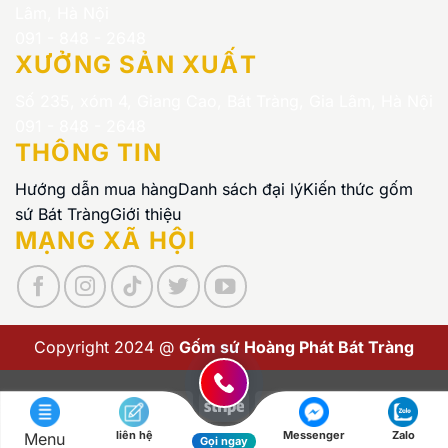
Lâm, Hà Nội
091 - 848 - 2648
XƯỞNG SẢN XUẤT
Số 235, xóm 4, Giang Cao, Bát Tràng, Gia Lâm, Hà Nội
091 - 848 - 2648
THÔNG TIN
Hướng dẫn mua hàng
Danh sách đại lý
Kiến thức gốm
sứ Bát Tràng
Giới thiệu
MẠNG XÃ HỘI
Copyright 2024 @
Gốm sứ Hoàng Phát Bát Tràng
Visa
PayPal
Stripe
MasterCard
Cash
On
liên hệ
Messenger
Zalo
Menu
Copyright 2026 ©
Gốm sứ Hoàng Phát Bát Tràng
Gọi ngay