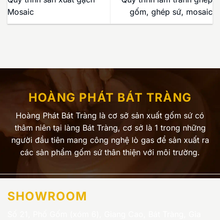
Mosaic
gốm, ghép sứ, mosaic
HOÀNG PHÁT BÁT TRÀNG
Hoàng Phát Bát Tràng là cơ sở sản xuất gốm sứ có
thâm niên tại làng Bát Tràng, cơ sở là 1 trong những
người đầu tiên mang công nghệ lò gas để sản xuất ra
các sản phẩm gốm sứ thân thiện với môi trường.
SHOWROOM
Số 21, Phố Gốm (xóm 6), Giang Cao, Bát Tràng, Gia