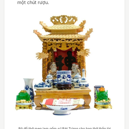
một chút rượu.
Bộ đồ thờ men lam gốm sứ Bát Tràng cho ban thờ thần tài