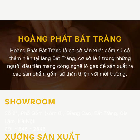
HOÀNG PHÁT BÁT TRÀNG
Hoàng Phát Bát Tràng là cơ sở sản xuất gốm sứ có
thâm niên tại làng Bát Tràng, cơ sở là 1 trong những
người đầu tiên mang công nghệ lò gas để sản xuất ra
các sản phẩm gốm sứ thân thiện với môi trường.
SHOWROOM
Số 21, Phố Gốm (xóm 6), Giang Cao, Bát Tràng, Gia
Lâm, Hà Nội
091 - 848 - 2648
XƯỞNG SẢN XUẤT