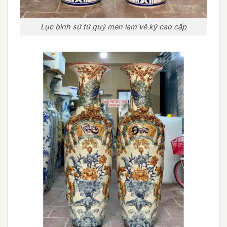
Lục bình sứ tứ quý men lam vẽ kỹ cao cấp