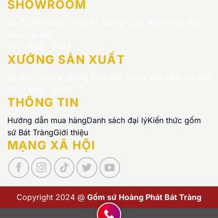
SHOWROOM
Số 21, Phố Gốm (xóm 6), Giang Cao, Bát Tràng, Gia
Lâm, Hà Nội
091 - 848 - 2648
XƯỞNG SẢN XUẤT
Số 235, xóm 4, Giang Cao, Bát Tràng, Gia Lâm, Hà Nội
091 - 848 - 2648
THÔNG TIN
Hướng dẫn mua hàng
Danh sách đại lý
Kiến thức gốm
sứ Bát Tràng
Giới thiệu
MẠNG XÃ HỘI
Copyright 2024 @
Gốm sứ Hoàng Phát Bát Tràng