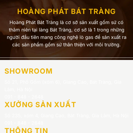
HOÀNG PHÁT BÁT TRÀNG
Hoàng Phát Bát Tràng là cơ sở sản xuất gốm sứ có
thâm niên tại làng Bát Tràng, cơ sở là 1 trong những
người đầu tiên mang công nghệ lò gas để sản xuất ra
các sản phẩm gốm sứ thân thiện với môi trường.
SHOWROOM
Số 21, Phố Gốm (xóm 6), Giang Cao, Bát Tràng, Gia
Lâm, Hà Nội
091 - 848 - 2648
XƯỞNG SẢN XUẤT
Số 235, xóm 4, Giang Cao, Bát Tràng, Gia Lâm, Hà Nội
091 - 848 - 2648
THÔNG TIN