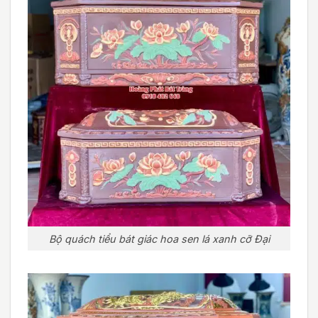
Bộ quách tiểu bát giác hoa sen lá xanh cỡ Đại