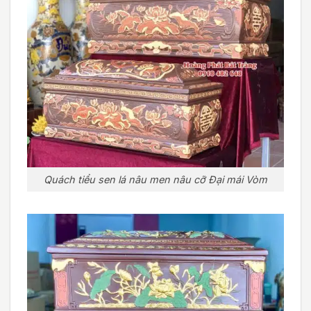
Quách tiểu sen lá nâu men nâu cỡ Đại mái Vòm