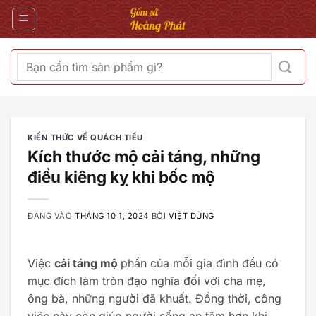
Bỏ
qua
nội
dung
Tìm
kiếm:
KIẾN THỨC VỀ QUÁCH TIỂU
Kích thước mộ cải táng, những
điều kiêng kỵ khi bốc mộ
ĐĂNG VÀO
THÁNG 10 1, 2024
BỞI
VIỆT DŨNG
Việc
cải táng mộ
phần của mỗi gia đình đều có
mục đích làm tròn đạo nghĩa đối với cha mẹ,
ông bà, những người đã khuất. Đồng thời, công
việc này còn giúp người sống an tâm hơn khi