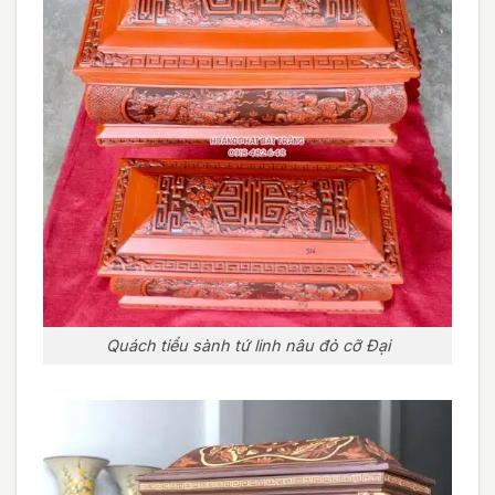
Quách tiểu sành tứ linh nâu đỏ cỡ Đại