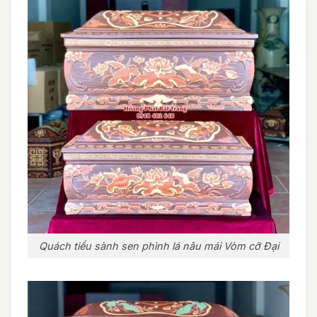
Quách tiểu sành sen phình lá nâu mái Vòm cỡ Đại