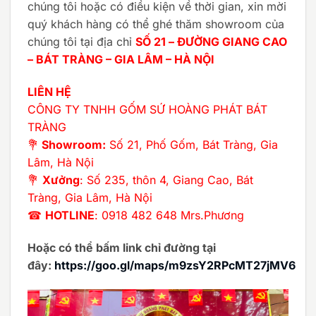
chúng tôi hoặc có điều kiện về thời gian, xin mời
quý khách hàng có thể ghé thăm showroom của
chúng tôi tại địa chỉ
SỐ 21 – ĐƯỜNG GIANG CAO
– BÁT TRÀNG – GIA LÂM – HÀ NỘI
LIÊN HỆ
CÔNG TY TNHH GỐM SỨ HOÀNG PHÁT BÁT
TRÀNG
💐
Showroom:
Số 21, Phố Gốm, Bát Tràng, Gia
Lâm, Hà Nội
💐
Xưởng
: Số 235, thôn 4, Giang Cao, Bát
Tràng, Gia Lâm, Hà Nội
☎
HOTLINE
: 0918 482 648 Mrs.Phương
Hoặc có thể bấm link chỉ đường tại
đây:
https://goo.gl/maps/m9zsY2RPcMT27jMV6