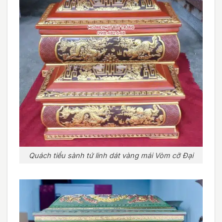
Quách tiểu sành tứ linh dát vàng mái Vòm cỡ Đại