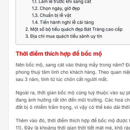
1.1.
Làm lễ trước khi sang cát
1.2.
Chọn ngày, giờ đẹp
1.3.
Chuẩn bị lễ vật
1.4.
Tiến hành nghi lễ cải táng
2.
Một số bộ tiểu quách đẹp Bát Tràng cao cấp
3.
Địa chỉ mua quách tiểu sành uy tín
Thời điểm thích hợp để bốc mộ
Nên bốc mộ, sang cát vào tháng mấy trong năm? Đây
phong thuỷ tâm linh cho khách hàng. Theo quan niệm
sau 3 năm, tính từ lúc chôn cất người mất.
Ngoài ra, thời gian bốc mộ cũng tuỳ thuộc vào sự p
đang ảnh hưởng rất lớn đến môi trường. Các hoá ch
đất bị ô nhiễm trầm trọng, vì vậy có thể kéo dài th
Thêm vào đó, thời điểm thích hợp để bốc mộ được t
11). Đây là khoảng thời gian thời tiết mát mẻ, khô r