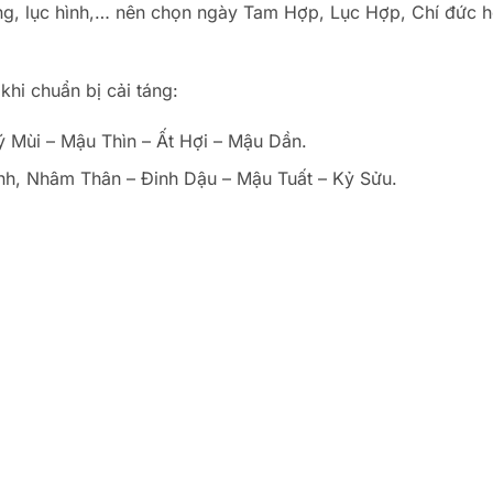
ung, lục hình,… nên chọn ngày Tam Hợp, Lục Hợp, Chí đức 
khi chuẩn bị cải táng:
ý Mùi – Mậu Thìn – Ất Hợi – Mậu Dần.
Bính, Nhâm Thân – Đinh Dậu – Mậu Tuất – Kỷ Sửu.