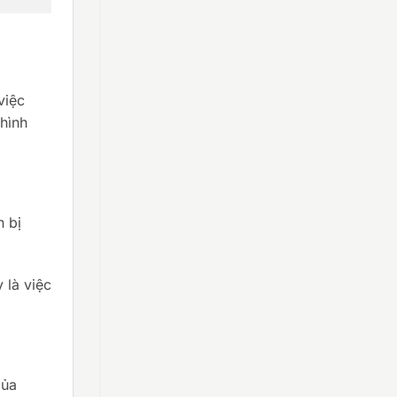
việc
 hình
n bị
 là việc
của