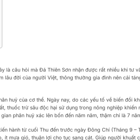
 là câu hỏi mà Đá Thiên Sơn nhận được rất nhiều khi tư v
 lâu đời của người Việt, thông thường gia đình nên cải tá
hân huỷ của cơ thể. Ngày nay, do các yếu tố về biến đổi kh
ất, thuốc trừ sâu độc hại sử dụng trong nông nghiệp khiến
ời gian phân huỷ xác lên bốn đến năm năm, thậm chí là 7 nă
iến hành từ cuối Thu đến trước ngày Đông Chí (Tháng 9 –
áo, ít mưa gió, thuận lợi cho tục sang cát. Giúp người khuất 