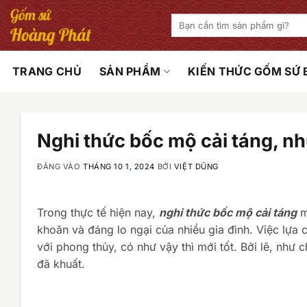
Bỏ
Tìm
qua
kiếm:
nội
dung
TRANG CHỦ
SẢN PHẨM
KIẾN THỨC GỐM SỨ
Nghi thức bốc mộ cải táng, nh
ĐĂNG VÀO
THÁNG 10 1, 2024
BỞI
VIỆT DŨNG
Trong thực tế hiện nay,
nghi thức bốc mộ cải táng
m
khoăn và đáng lo ngại của nhiều gia đình. Việc lựa
với phong thủy, có như vậy thì mới tốt. Bởi lẽ, như
đã khuất.