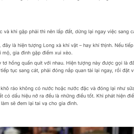
và khi gặp phải thì nên lấp đất, dừng lại ngay việc sang c
 đây là hiện tượng Long xà khí vật – hay khí thịnh. Nếu tiếp
i mộ, gia đình gặp điềm xui xẻo.
y tơ hồng quấn quít với nhau. Hiện tượng này được gọi là đấ
ếp tục sang cát, phải đóng nắp quan tài lại ngay, rồi đặt và
ộ khô ráo không có nước hoặc nước đặc và đóng lại như sữ
t có dấu hiệu nở ra đều là những điều tốt. Khi phát hiện đi
làm sẽ đem lại tai vạ cho gia đình.