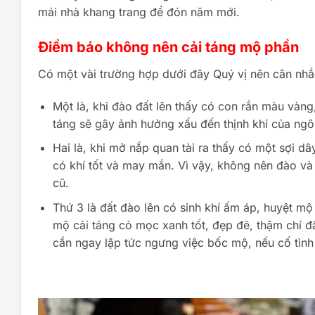
mái nhà khang trang để đón năm mới.
Điềm báo không nên cải táng mộ phần
Có một vài trường hợp dưới đây Quý vị nên cân nhắc 
Một là, khi đào đất lên thấy có con rắn màu vàng,
táng sẽ gây ảnh hưởng xấu đến thịnh khí của ngô
Hai là, khi mở nắp quan tài ra thấy có một sợi dâ
có khí tốt và may mắn. Vì vậy, không nên đào và ti
cũ.
Thứ 3 là đất đào lên có sinh khí ấm áp, huyệt m
mộ cải táng cỏ mọc xanh tốt, đẹp đẽ, thậm chí đấ
cần ngay lập tức ngưng việc bốc mộ, nếu cố tình 