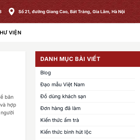
8
Số 21, đường Giang Cao, Bát Tràng, Gia Lâm, Hà Nội
HƯ VIỆN
DANH MỤC BÀI VIẾT
Blog
Đạo mẫu Việt Nam
Đồ dùng khách sạn
đề băn
 và hợp
Đơn hàng đã làm
 người
Kiến thức ấm trà
Kiến thức bình hút lộc