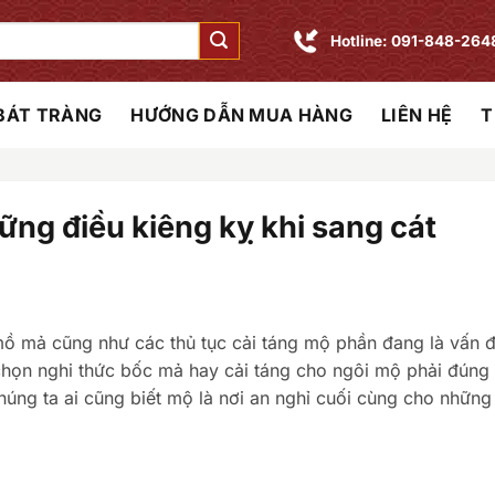
Hotline: 091-848-264
 BÁT TRÀNG
HƯỚNG DẪN MUA HÀNG
LIÊN HỆ
T
ững điều kiêng kỵ khi sang cát
ồ mả cũng như các thủ tục cải táng mộ phần đang là vấn 
 chọn nghi thức bốc mả hay cải táng cho ngôi mộ phải đúng
 chúng ta ai cũng biết mộ là nơi an nghỉ cuối cùng cho những