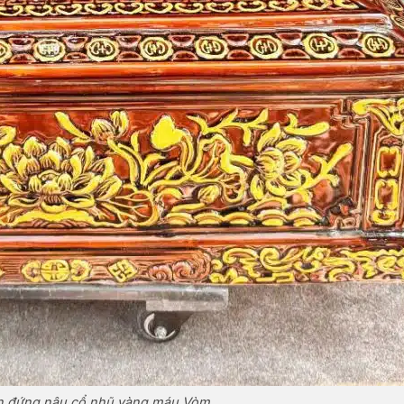
en đứng nâu cổ nhũ vàng máu Vòm