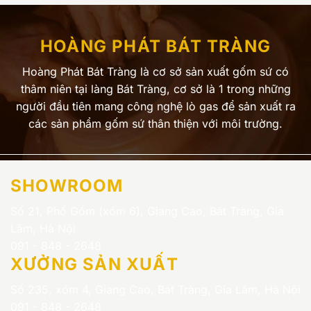
HOÀNG PHÁT BÁT TRÀNG
Hoàng Phát Bát Tràng là cơ sở sản xuất gốm sứ có
thâm niên tại làng Bát Tràng, cơ sở là 1 trong những
người đầu tiên mang công nghệ lò gas để sản xuất ra
các sản phẩm gốm sứ thân thiện với môi trường.
SHOWROOM
Số 21, Phố Gốm (xóm 6), Giang Cao, Bát Tràng, Gia
Lâm, Hà Nội
091 - 848 - 2648
XƯỞNG SẢN XUẤT
Số 235, xóm 4, Giang Cao, Bát Tràng, Gia Lâm, Hà Nội
091 - 848 - 2648