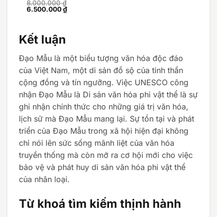
8.000.000
₫
Giá
Giá
6.500.000
₫
gốc
hiện
là:
tại
8.000.000 ₫.
là:
6.500.000 ₫.
Kết luận
Đạo Mẫu là một biểu tượng văn hóa độc đáo
của Việt Nam, một di sản đồ sộ của tinh thần
cộng đồng và tín ngưỡng. Việc UNESCO công
nhận Đạo Mẫu là Di sản văn hóa phi vật thể là sự
ghi nhận chính thức cho những giá trị văn hóa,
lịch sử mà Đạo Mẫu mang lại. Sự tồn tại và phát
triển của Đạo Mẫu trong xã hội hiện đại không
chỉ nói lên sức sống mãnh liệt của văn hóa
truyền thống mà còn mở ra cơ hội mới cho việc
bảo vệ và phát huy di sản văn hóa phi vật thể
của nhân loại.
Từ khoá tìm kiếm thịnh hành