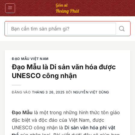
Bỏ
qua
nội
dung
Tìm
kiếm:
ĐẠO MẪU VIỆT NAM
Đạo Mẫu là Di sản văn hóa được
UNESCO công nhận
ĐĂNG VÀO
THÁNG 3 26, 2025
BỞI
NGUYỄN VIỆT DŨNG
Đạo Mẫu
là một trong những hình thức tôn giáo
đặc biệt và độc đáo của Việt Nam, được
UNESCO công nhận là
Di sản văn hóa phi vật
thể
của nhân loại. Bài viết dưới đây sẽ giúp bạn