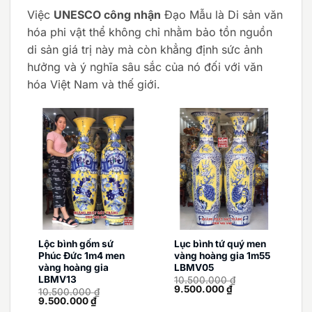
Việc
UNESCO công nhận
Đạo Mẫu là Di sản văn
hóa phi vật thể không chỉ nhằm bảo tồn nguồn
di sản giá trị này mà còn khẳng định sức ảnh
hưởng và ý nghĩa sâu sắc của nó đối với văn
hóa Việt Nam và thế giới.
Lộc bình gốm sứ
Lục bình tứ quý men
Phúc Đức 1m4 men
vàng hoàng gia 1m55
vàng hoàng gia
LBMV05
LBMV13
10.500.000
₫
Giá
Giá
9.500.000
₫
10.500.000
₫
gốc
hiện
Giá
Giá
9.500.000
₫
là:
tại
gốc
hiện