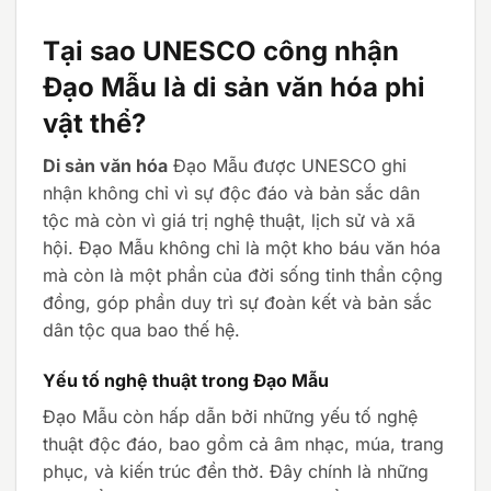
10.500.000 ₫.
là:
là:
tại
9.500.000 ₫.
10.500.000 ₫.
là:
9.500.000 ₫.
Tại sao UNESCO công nhận
Đạo Mẫu là di sản văn hóa phi
vật thể?
Di sản văn hóa
Đạo Mẫu được UNESCO ghi
nhận không chỉ vì sự độc đáo và bản sắc dân
tộc mà còn vì giá trị nghệ thuật, lịch sử và xã
hội. Đạo Mẫu không chỉ là một kho báu văn hóa
mà còn là một phần của đời sống tinh thần cộng
đồng, góp phần duy trì sự đoàn kết và bản sắc
dân tộc qua bao thế hệ.
Yếu tố nghệ thuật trong Đạo Mẫu
Đạo Mẫu còn hấp dẫn bởi những yếu tố nghệ
thuật độc đáo, bao gồm cả âm nhạc, múa, trang
phục, và kiến trúc đền thờ. Đây chính là những