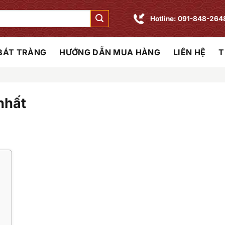
Hotline: 091-848-264
 BÁT TRÀNG
HƯỚNG DẪN MUA HÀNG
LIÊN HỆ
T
nhất