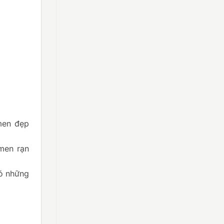
men đẹp
men rạn
ó những