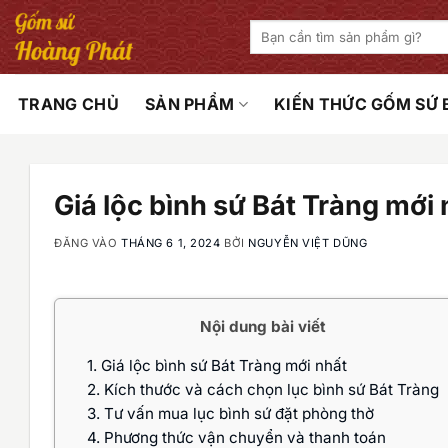
Bỏ
Tìm
qua
kiếm:
nội
dung
TRANG CHỦ
SẢN PHẨM
KIẾN THỨC GỐM SỨ
Giá lộc bình sứ Bát Tràng mới 
ĐĂNG VÀO
THÁNG 6 1, 2024
BỞI
NGUYỄN VIỆT DŨNG
Nội dung bài viết
1.
Giá lộc bình sứ Bát Tràng mới nhất
2.
Kích thước và cách chọn lục bình sứ Bát Tràng
3.
Tư vấn mua lục bình sứ đặt phòng thờ
4.
Phương thức vận chuyển và thanh toán