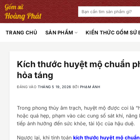
Bỏ
Tìm
qua
kiếm:
nội
dung
TRANG CHỦ
SẢN PHẨM
KIẾN THỨC GỐM SỨ
Kích thước huyệt mộ chuẩn ph
hỏa táng
ĐĂNG VÀO
THÁNG 5 19, 2026
BỞI
PHẠM ÁNH
Trong phong thủy âm trạch, huyệt mộ được coi là “
hoặc quá hẹp, phạm vào các cung số sát khí, năng l
tiếp ảnh hưởng đến sức khỏe, tài lộc của hậu duệ.
Ngược lại, khi tính toán
kích thước huyệt mộ chuẩn