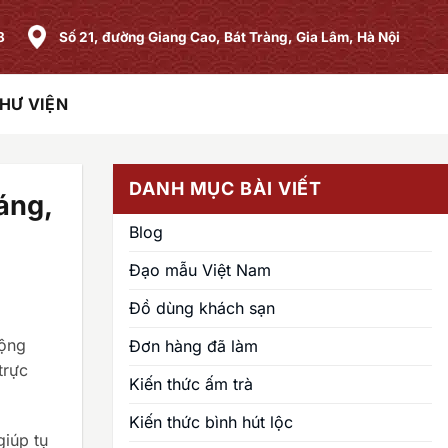
8
Số 21, đường Giang Cao, Bát Tràng, Gia Lâm, Hà Nội
HƯ VIỆN
DANH MỤC BÀI VIẾT
áng,
Blog
Đạo mẫu Việt Nam
Đồ dùng khách sạn
rộng
Đơn hàng đã làm
trực
Kiến thức ấm trà
Kiến thức bình hút lộc
giúp tụ