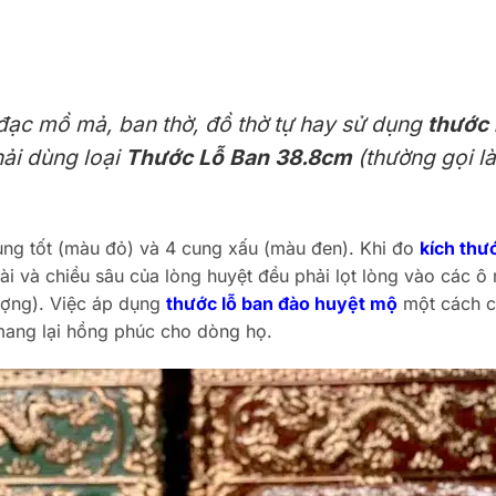
 đạc mồ mả, ban thờ, đồ thờ tự hay sử dụng
thước 
hải dùng loại
Thước Lỗ Ban 38.8cm
(thường gọi là
ng tốt (màu đỏ) và 4 cung xấu (màu đen). Khi đo
kích thư
dài và chiều sâu của lòng huyệt đều phải lọt lòng vào các 
ượng). Việc áp dụng
thước lỗ ban đào huyệt mộ
một cách 
mang lại hồng phúc cho dòng họ.