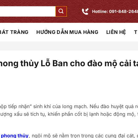
Hotline: 091-848-264
 BÁT TRÀNG
HƯỚNG DẪN MUA HÀNG
LIÊN HỆ
T
ong thủy Lỗ Ban cho đào mộ cải t
hộp tiếp nhận” sinh khí của long mạch. Nếu đào huyệt quá 
ượng xấu sẽ tích tụ, khiến phần cốt bị lạnh hoặc động mộ, 
 phong thủy
, ngôi mộ sẽ nằm trọn trong các cung đại cát, 