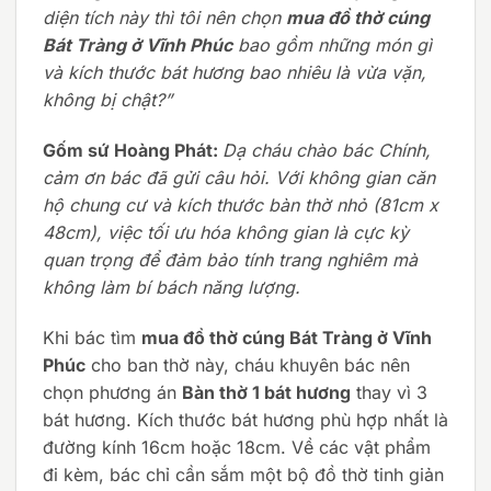
diện tích này thì tôi nên chọn
mua đồ thờ cúng
Bát Tràng ở Vĩnh Phúc
bao gồm những món gì
và kích thước bát hương bao nhiêu là vừa vặn,
không bị chật?”
Gốm sứ Hoàng Phát:
Dạ cháu chào bác Chính,
cảm ơn bác đã gửi câu hỏi. Với không gian căn
hộ chung cư và kích thước bàn thờ nhỏ (81cm x
48cm), việc tối ưu hóa không gian là cực kỳ
quan trọng để đảm bảo tính trang nghiêm mà
không làm bí bách năng lượng.
Khi bác tìm
mua đồ thờ cúng Bát Tràng ở Vĩnh
Phúc
cho ban thờ này, cháu khuyên bác nên
chọn phương án
Bàn thờ 1 bát hương
thay vì 3
bát hương. Kích thước bát hương phù hợp nhất là
đường kính 16cm hoặc 18cm. Về các vật phẩm
đi kèm, bác chỉ cần sắm một bộ đồ thờ tinh giản