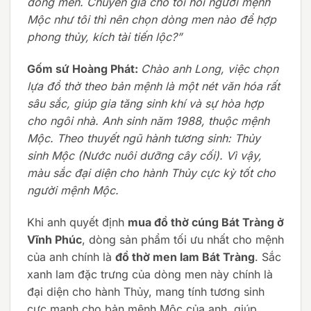
dòng men. Chuyên gia cho tôi hỏi người mệnh
Mộc như tôi thì nên chọn dòng men nào để hợp
phong thủy, kích tài tiến lộc?”
Gốm sứ Hoàng Phát:
Chào anh Long, việc chọn
lựa đồ thờ theo bản mệnh là một nét văn hóa rất
sâu sắc, giúp gia tăng sinh khí và sự hòa hợp
cho ngôi nhà. Anh sinh năm 1988, thuộc mệnh
Mộc. Theo thuyết ngũ hành tương sinh: Thủy
sinh Mộc (Nước nuôi dưỡng cây cối). Vì vậy,
màu sắc đại diện cho hành Thủy cực kỳ tốt cho
người mệnh Mộc.
Khi anh quyết định
mua đồ thờ cúng Bát Tràng ở
Vĩnh Phúc
, dòng sản phẩm tối ưu nhất cho mệnh
của anh chính là
đồ thờ men lam Bát Tràng
. Sắc
xanh lam đặc trưng của dòng men này chính là
đại diện cho hành Thủy, mang tính tương sinh
cực mạnh cho bản mệnh Mộc của anh, giúp