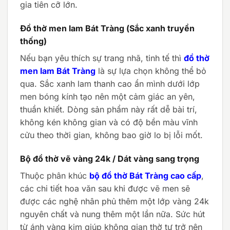
gia tiên cỡ lớn.
Đồ thờ men lam Bát Tràng (Sắc xanh truyền
thống)
Nếu bạn yêu thích sự trang nhã, tinh tế thì
đồ thờ
men lam Bát Tràng
là sự lựa chọn không thể bỏ
qua. Sắc xanh lam thanh cao ẩn mình dưới lớp
men bóng kính tạo nên một cảm giác an yên,
thuần khiết. Dòng sản phẩm này rất dễ bài trí,
không kén không gian và có độ bền màu vĩnh
cửu theo thời gian, không bao giờ lo bị lỗi mốt.
Bộ đồ thờ vẽ vàng 24k / Dát vàng sang trọng
Thuộc phân khúc
bộ đồ thờ Bát Tràng cao cấp
,
các chi tiết hoa văn sau khi được vẽ men sẽ
được các nghệ nhân phủ thêm một lớp vàng 24k
nguyên chất và nung thêm một lần nữa. Sức hút
từ ánh vàng kim giúp không gian thờ tự trở nên