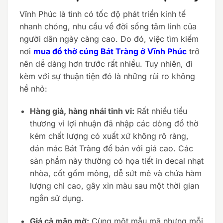
Vĩnh Phúc là tỉnh có tốc độ phát triển kinh tế
nhanh chóng, nhu cầu về đời sống tâm linh của
người dân ngày càng cao. Do đó, việc tìm kiếm
nơi
mua đồ thờ cúng Bát Tràng ở Vĩnh Phúc
trở
nên dễ dàng hơn trước rất nhiều. Tuy nhiên, đi
kèm với sự thuận tiện đó là những rủi ro không
hề nhỏ:
Hàng giả, hàng nhái tinh vi:
Rất nhiều tiểu
thương vì lợi nhuận đã nhập các dòng đồ thờ
kém chất lượng có xuất xứ không rõ ràng,
dán mác Bát Tràng để bán với giá cao. Các
sản phẩm này thường có họa tiết in decal nhạt
nhòa, cốt gốm mỏng, dễ sứt mẻ và chứa hàm
lượng chì cao, gây xỉn màu sau một thời gian
ngắn sử dụng.
Giá cả mập mờ:
Cùng một mẫu mã nhưng mỗi