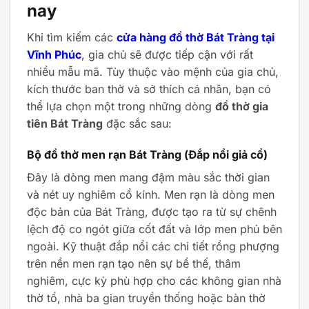
nay
Khi tìm kiếm các
cửa hàng đồ thờ Bát Tràng tại
Vĩnh Phúc
, gia chủ sẽ được tiếp cận với rất
nhiều mẫu mã. Tùy thuộc vào mệnh của gia chủ,
kích thước ban thờ và sở thích cá nhân, bạn có
thể lựa chọn một trong những dòng
đồ thờ gia
tiên Bát Tràng
đặc sắc sau:
Bộ đồ thờ men rạn Bát Tràng (Đắp nổi giả cổ)
Đây là dòng men mang đậm màu sắc thời gian
và nét uy nghiêm cổ kính. Men rạn là dòng men
độc bản của Bát Tràng, được tạo ra từ sự chênh
lệch độ co ngót giữa cốt đất và lớp men phủ bên
ngoài. Kỹ thuật đắp nổi các chi tiết rồng phượng
trên nền men rạn tạo nên sự bề thế, thâm
nghiêm, cực kỳ phù hợp cho các không gian nhà
thờ tổ, nhà ba gian truyền thống hoặc bàn thờ