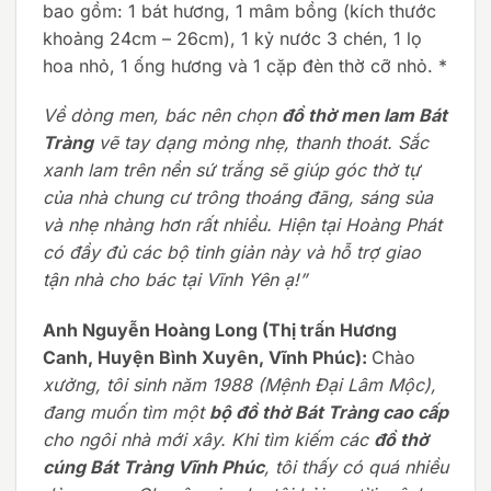
bao gồm: 1 bát hương, 1 mâm bồng (kích thước
khoảng 24cm – 26cm), 1 kỷ nước 3 chén, 1 lọ
hoa nhỏ, 1 ống hương và 1 cặp đèn thờ cỡ nhỏ. *
Về dòng men, bác nên chọn
đồ thờ men lam Bát
Tràng
vẽ tay dạng mỏng nhẹ, thanh thoát. Sắc
xanh lam trên nền sứ trắng sẽ giúp góc thờ tự
của nhà chung cư trông thoáng đãng, sáng sủa
và nhẹ nhàng hơn rất nhiều. Hiện tại Hoàng Phát
có đầy đủ các bộ tinh giản này và hỗ trợ giao
tận nhà cho bác tại Vĩnh Yên ạ!”
Anh Nguyễn Hoàng Long (Thị trấn Hương
Canh, Huyện Bình Xuyên, Vĩnh Phúc):
Chào
xưởng, tôi sinh năm 1988 (Mệnh Đại Lâm Mộc),
đang muốn tìm một
bộ đồ thờ Bát Tràng cao cấp
cho ngôi nhà mới xây. Khi tìm kiếm các
đồ thờ
cúng Bát Tràng Vĩnh Phúc
, tôi thấy có quá nhiều