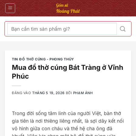
Bỏ
qua
nội
dung
Tìm
kiếm:
TIN ĐỒ THỜ CÚNG - PHONG THỦY
Mua đồ thờ cúng Bát Tràng ở Vĩnh
Phúc
ĐĂNG VÀO
THÁNG 5 19, 2026
BỞI
PHẠM ÁNH
Trong đời sống tâm linh của người Việt, bàn thờ
gia tiên là nơi thiêng liêng nhất, là sợi dây kết nối
vô hình giữa con cháu và thế hệ cha ông đã
khuất. Việc lựa chọn một bộ đồ thờ cúng vừa