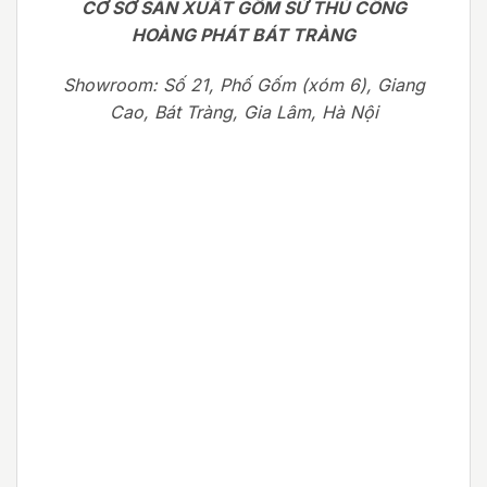
CƠ SỞ SẢN XUẤT GỐM SỨ THỦ CÔNG
HOÀNG PHÁT BÁT TRÀNG
Showroom: Số 21, Phố Gốm (xóm 6), Giang
Cao, Bát Tràng, Gia Lâm, Hà Nội