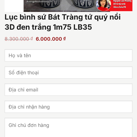
Lục bình sứ Bát Tràng tứ quý nổi
3D đen trắng 1m75 LB35
Giá
Giá
8.300.000
₫
6.000.000
₫
gốc
hiện
là:
tại
8.300.000 ₫.
là:
6.000.000 ₫.