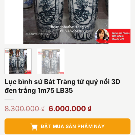
Lục bình sứ Bát Tràng tứ quý nổi 3D
đen trắng 1m75 LB35
Giá
Giá
8.300.000
6.000.000
₫
₫
gốc
hiện
là:
tại
ĐẶT MUA SẢN PHẨM NÀY
8.300.000 ₫.
là: