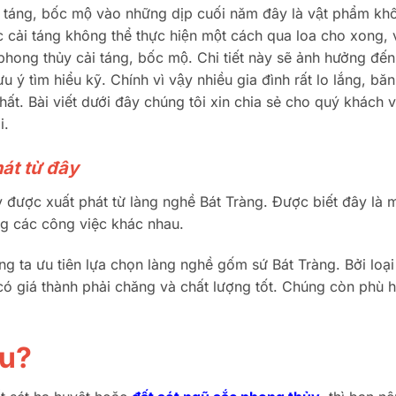
̉i táng, bốc mộ vào những dịp cuối năm đây là vật phẩm kh
̣c cải táng không thể thực hiện một cách qua loa cho xong, v
phong thủy cải táng, bốc mộ. Chi tiết này sẽ ảnh hưởng đê
 ý tìm hiểu kỹ. Chính vì vậy nhiều gia đình rất lo lắng, b
t nhất. Bài viết dưới đây chúng tôi xin chia sẻ cho quý khách v
i.
át từ đây
 được xuất phát từ làng nghề Bát Tràng. Được biết đây là m
g các công việc khác nhau.
g ta ưu tiên lựa chọn làng nghề gốm sứ Bát Tràng. Bởi loại
ó giá thành phải chăng và chất lượng tốt. Chúng còn phù 
âu?