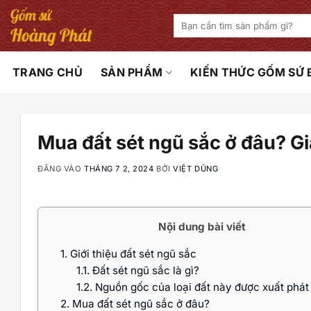
Bỏ
Tìm
qua
kiếm:
nội
dung
TRANG CHỦ
SẢN PHẨM
KIẾN THỨC GỐM SỨ
Mua đất sét ngũ sắc ở đâu? Gi
ĐĂNG VÀO
THÁNG 7 2, 2024
BỞI
VIỆT DŨNG
Nội dung bài viết
1.
Giới thiệu đất sét ngũ sắc
1.1.
Đất sét ngũ sắc là gì?
1.2.
Nguồn gốc của loại đất này được xuất phát
2.
Mua đất sét ngũ sắc ở đâu?