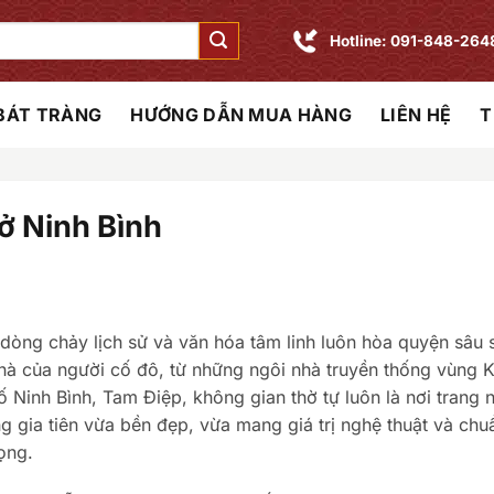
Hotline: 091-848-264
 BÁT TRÀNG
HƯỚNG DẪN MUA HÀNG
LIÊN HỆ
T
ở Ninh Bình
 dòng chảy lịch sử và văn hóa tâm linh luôn hòa quyện sâu 
hà của người cố đô, từ những ngôi nhà truyền thống vùng 
ố Ninh Bình, Tam Điệp, không gian thờ tự luôn là nơi trang
ng gia tiên vừa bền đẹp, vừa mang giá trị nghệ thuật và chu
ọng.