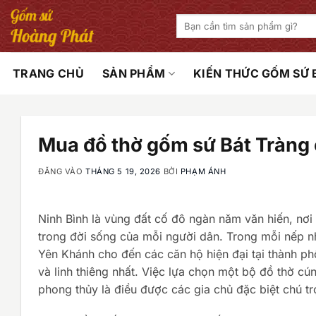
Bỏ
Tìm
qua
kiếm:
nội
dung
TRANG CHỦ
SẢN PHẨM
KIẾN THỨC GỐM SỨ
Mua đồ thờ gốm sứ Bát Tràng 
ĐĂNG VÀO
THÁNG 5 19, 2026
BỞI
PHẠM ÁNH
Ninh Bình là vùng đất cố đô ngàn năm văn hiến, nơi
trong đời sống của mỗi người dân. Trong mỗi nếp n
Yên Khánh cho đến các căn hộ hiện đại tại thành ph
và linh thiêng nhất. Việc lựa chọn một bộ đồ thờ cú
phong thủy là điều được các gia chủ đặc biệt chú tr