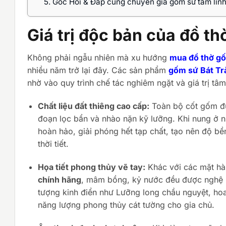
5.
Góc Hỏi & Đáp cùng chuyên gia gốm sứ tâm lin
Giá trị độc bản của đồ t
Không phải ngẫu nhiên mà xu hướng
mua đồ thờ gố
nhiều năm trở lại đây. Các sản phẩm
gốm sứ Bát Tr
nhờ vào quy trình chế tác nghiêm ngặt và giá trị tâm
Chất liệu đất thiêng cao cấp:
Toàn bộ cốt gốm đượ
đoạn lọc bẩn và nhào nặn kỹ lưỡng. Khi nung ở 
hoàn hảo, giải phóng hết tạp chất, tạo nên độ bề
thời tiết.
Họa tiết phong thủy vẽ tay:
Khác với các mặt hàn
chính hãng
, mâm bồng, kỷ nước đều được nghệ n
tượng kinh điển như Lưỡng long chầu nguyệt, ho
năng lượng phong thủy cát tường cho gia chủ.