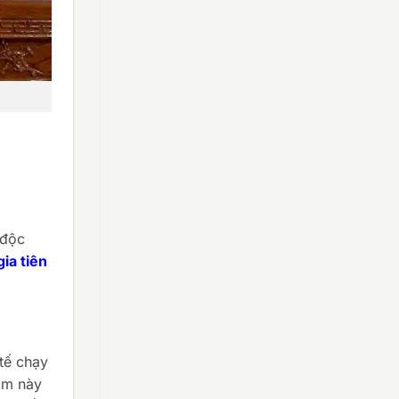
 độc
gia tiên
tế chạy
ẩm này