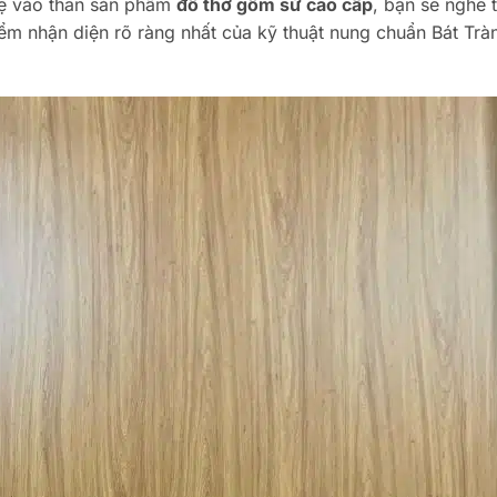
ẹ vào thân sản phẩm
đồ thờ gốm sứ cao cấp
, bạn sẽ nghe 
iểm nhận diện rõ ràng nhất của kỹ thuật nung chuẩn Bát Tr
.