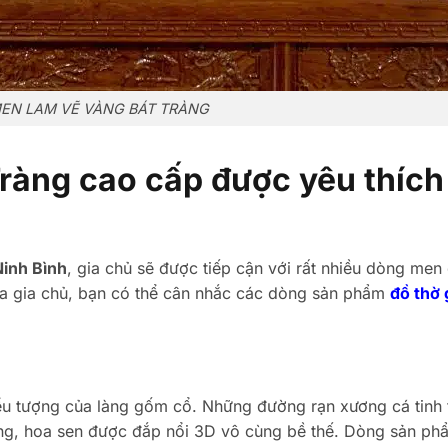
EN LAM VẼ VÀNG BÁT TRÀNG
Tràng cao cấp được yêu thích
Ninh Bình
, gia chủ sẽ được tiếp cận với rất nhiều dòng men
ủa gia chủ, bạn có thể cân nhắc các dòng sản phẩm
đồ thờ 
ểu tượng của làng gốm cổ. Những đường rạn xương cá tinh 
ượng, hoa sen được đắp nổi 3D vô cùng bề thế. Dòng sản ph