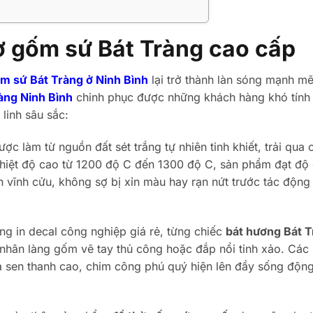
h
hờ gốm sứ Bát Tràng cao cấp
m sứ Bát Tràng ở Ninh Bình
lại trở thành làn sóng mạnh mẽ
àng Ninh Bình
chinh phục được những khách hàng khó tính
 linh sâu sắc:
c làm từ nguồn đất sét trắng tự nhiên tinh khiết, trải qua
nhiệt độ cao từ 1200 độ C đến 1300 độ C, sản phẩm đạt độ 
n vĩnh cửu, không sợ bị xỉn màu hay rạn nứt trước tác động
g in decal công nghiệp giá rẻ, từng chiếc
bát hương Bát 
hân làng gốm vẽ tay thủ công hoặc đắp nổi tinh xảo. Các 
a sen thanh cao, chim công phú quý hiện lên đầy sống độn