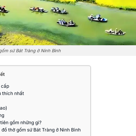
gốm sứ Bát Tràng ở Ninh Bình
iết
o cấp
 thích nhất
cao)
ng
 tiên gồm những gì?
đồ thờ gốm sứ Bát Tràng ở Ninh Bình