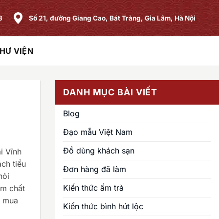
8
Số 21, đường Giang Cao, Bát Tràng, Gia Lâm, Hà Nội
HƯ VIỆN
DANH MỤC BÀI VIẾT
Blog
Đạo mẫu Việt Nam
Đồ dùng khách sạn
i Vĩnh
ch tiểu
Đơn hàng đã làm
hỏi
Kiến thức ấm trà
ẩm chất
ỉ mua
Kiến thức bình hút lộc