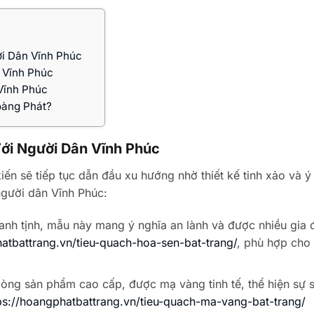
i Dân Vĩnh Phúc
 Vĩnh Phúc
Vĩnh Phúc
oàng Phát?
ới Người Dân Vĩnh Phúc
ến sẽ tiếp tục dẫn đầu xu hướng nhờ thiết kế tinh xảo và ý
người dân Vĩnh Phúc:
hanh tịnh, mẫu này mang ý nghĩa an lành và được nhiều gia 
hatbattrang.vn/tieu-quach-hoa-sen-bat-trang/
, phù hợp cho
òng sản phẩm cao cấp, được mạ vàng tinh tế, thể hiện sự 
ps://hoangphatbattrang.vn/tieu-quach-ma-vang-bat-trang/