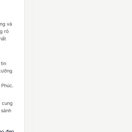
úng và
g rõ
hất
tin
 xưởng
h Phúc.
i cung
u sành
cho đẹp