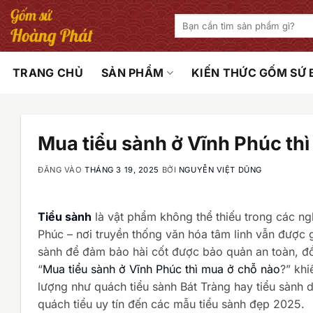
Bỏ
Tìm
qua
kiếm:
nội
dung
TRANG CHỦ
SẢN PHẨM
KIẾN THỨC GỐM SỨ
Mua tiểu sành ở Vĩnh Phúc th
ĐĂNG VÀO
THÁNG 3 19, 2025
BỞI
NGUYỄN VIỆT DŨNG
Tiểu sành
là vật phẩm không thể thiếu trong các ngh
Phúc – nơi truyền thống văn hóa tâm linh vẫn được g
sành để đảm bảo hài cốt được bảo quản an toàn, đồng
“
Mua tiểu sành ở Vĩnh Phúc thì mua ở chỗ nào
?” khi
lượng như quách tiểu sành Bát Tràng hay tiểu sành dá
quách tiểu uy tín đến các mẫu tiểu sành đẹp 2025.