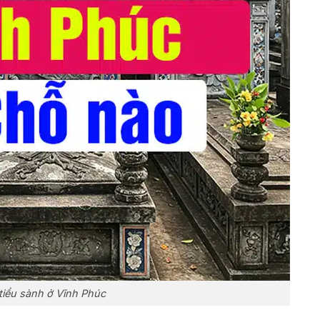
tiểu sành ở Vĩnh Phúc