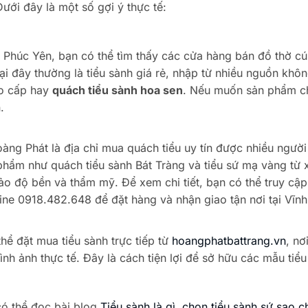
ưới đây là một số gợi ý thực tế:
 Phúc Yên, bạn có thể tìm thấy các cửa hàng bán đồ thờ c
ại đây thường là tiểu sành giá rẻ, nhập từ nhiều nguồn khôn
ao cấp hay
quách tiểu sành hoa sen
. Nếu muốn sản phẩm c
.
àng Phát là địa chỉ mua quách tiểu uy tín được nhiều người 
phẩm như quách tiểu sành Bát Tràng và tiểu sứ mạ vàng từ
o độ bền và thẩm mỹ. Để xem chi tiết, bạn có thể truy cập
tline 0918.482.648 để đặt hàng và nhận giao tận nơi tại Vĩn
thể đặt mua tiểu sành trực tiếp từ
hoangphatbattrang.vn
, nơ
ình ảnh thực tế. Đây là cách tiện lợi để sở hữu các mẫu tiể
có thể đọc bài blog
Tiểu sành là gì, chọn tiểu sành sứ sao 