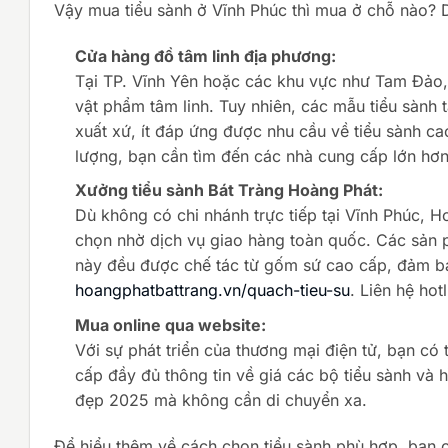
Vậy mua tiểu sành ở Vĩnh Phúc thì mua ở chỗ nào? D
Cửa hàng đồ tâm linh địa phương:
Tại TP. Vĩnh Yên hoặc các khu vực như Tam Đảo,
vật phẩm tâm linh. Tuy nhiên, các mẫu tiểu sành t
xuất xứ, ít đáp ứng được nhu cầu về tiểu sành c
lượng, bạn cần tìm đến các nhà cung cấp lớn hơn
Xưởng tiểu sành Bát Tràng Hoàng Phát:
Dù không có chi nhánh trực tiếp tại Vĩnh Phúc, Ho
chọn nhờ dịch vụ giao hàng toàn quốc. Các sản 
này đều được chế tác từ gốm sứ cao cấp, đảm bả
hoangphatbattrang.vn/quach-tieu-su
. Liên hệ ho
Mua online qua website:
Với sự phát triển của thương mại điện tử, bạn có 
cấp đầy đủ thông tin về giá các bộ tiểu sành và h
đẹp 2025 mà không cần di chuyển xa.
Để hiểu thêm về cách chọn tiểu sành phù hợp, bạn 