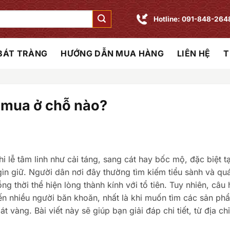
Hotline: 091-848-264
 BÁT TRÀNG
HƯỚNG DẪN MUA HÀNG
LIÊN HỆ
T
ì mua ở chỗ nào?
i lễ tâm linh như cải táng, sang cát hay bốc mộ, đặc biệt tạ
ìn giữ. Người dân nơi đây thường tìm kiếm tiểu sành và quá
 thời thể hiện lòng thành kính với tổ tiên. Tuy nhiên, câu 
ến nhiều người băn khoăn, nhất là khi muốn tìm các sản ph
t vàng. Bài viết này sẽ giúp bạn giải đáp chi tiết, từ địa ch