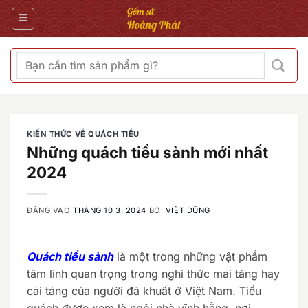
Bỏ
qua
nội
dung
Tìm
kiếm:
KIẾN THỨC VỀ QUÁCH TIỂU
Những quách tiểu sành mới nhất
2024
ĐĂNG VÀO
THÁNG 10 3, 2024
BỞI
VIỆT DŨNG
Quách tiểu sành
là một trong những vật phẩm
tâm linh quan trọng trong nghi thức mai táng hay
cải táng của người đã khuất ở Việt Nam. Tiểu
quách được xem là ngôi nhà vĩnh hằng, nơi