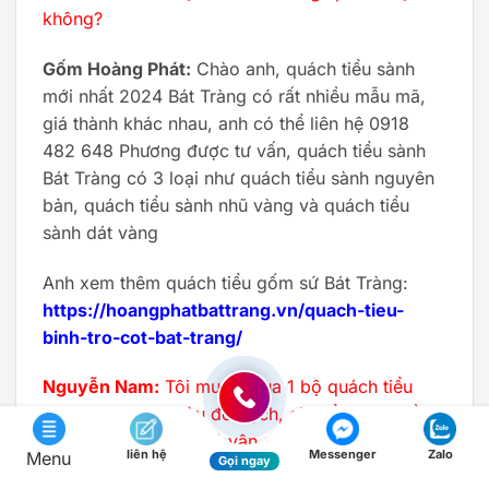
không?
Gốm Hoàng Phát:
Chào anh, quách tiểu sành
mới nhất 2024 Bát Tràng có rất nhiều mẫu mã,
giá thành khác nhau, anh có thể liên hệ 0918
482 648 Phương được tư vấn, quách tiểu sành
Bát Tràng có 3 loại như quách tiểu sành nguyên
bản, quách tiểu sành nhũ vàng và quách tiểu
sành dát vàng
Anh xem thêm quách tiểu gốm sứ Bát Tràng:
https://hoangphatbattrang.vn/quach-tieu-
binh-tro-cot-bat-trang/
Nguyễn Nam:
Tôi muốn mua 1 bộ quách tiểu
sành Bát Tràng màu đỏ gạch, chuyển hàng về
Hà Nam, cửa hàng có vận chuyển không?
liên hệ
Messenger
Zalo
Menu
Gọi ngay