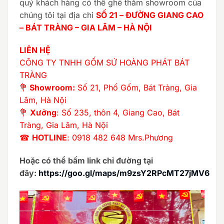
quý khách hàng có thể ghé thăm showroom của
chúng tôi tại địa chỉ
SỐ 21 – ĐƯỜNG GIANG CAO
– BÁT TRÀNG – GIA LÂM – HÀ NỘI
LIÊN HỆ
CÔNG TY TNHH GỐM SỨ HOÀNG PHÁT BÁT
TRÀNG
💐
Showroom:
Số 21, Phố Gốm, Bát Tràng, Gia
Lâm, Hà Nội
💐
Xưởng
: Số 235, thôn 4, Giang Cao, Bát
Tràng, Gia Lâm, Hà Nội
☎
HOTLINE
: 0918 482 648 Mrs.Phương
Hoặc có thể bấm link chỉ đường tại
đây:
https://goo.gl/maps/m9zsY2RPcMT27jMV6