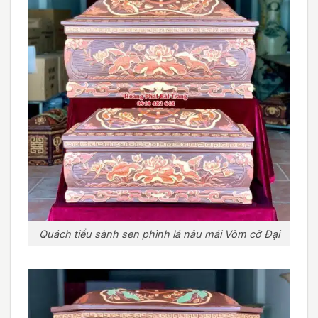
Quách tiểu sành sen phình lá nâu mái Vòm cỡ Đại