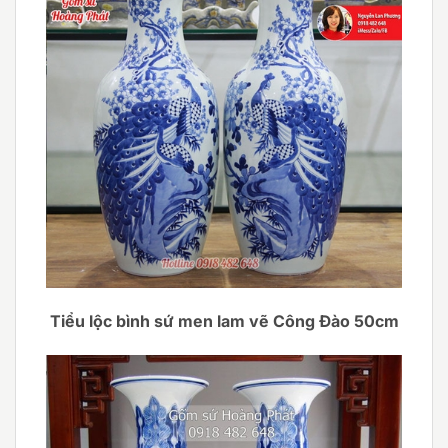
Tiểu lộc bình sứ men lam vẽ Công Đào 50cm