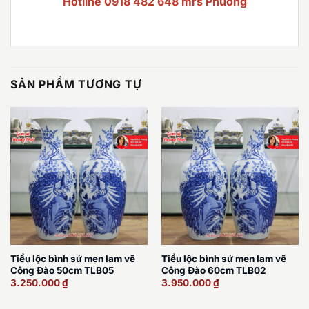
Hotline 0918 482 648 mrs Phương
SẢN PHẨM TƯƠNG TỰ
Tiểu lộc bình sứ men lam vẽ
Tiểu lộc bình sứ men lam vẽ
Công Đào 50cm TLB05
Công Đào 60cm TLB02
3.250.000
₫
3.950.000
₫