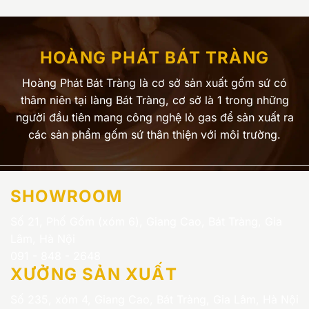
HOÀNG PHÁT BÁT TRÀNG
Hoàng Phát Bát Tràng là cơ sở sản xuất gốm sứ có
thâm niên tại làng Bát Tràng, cơ sở là 1 trong những
người đầu tiên mang công nghệ lò gas để sản xuất ra
các sản phẩm gốm sứ thân thiện với môi trường.
SHOWROOM
Số 21, Phố Gốm (xóm 6), Giang Cao, Bát Tràng, Gia
Lâm, Hà Nội
091 - 848 - 2648
XƯỞNG SẢN XUẤT
Số 235, xóm 4, Giang Cao, Bát Tràng, Gia Lâm, Hà Nội