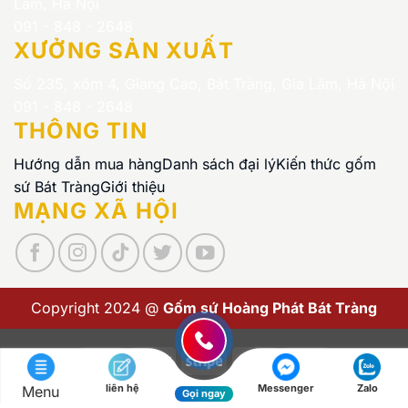
Lâm, Hà Nội
091 - 848 - 2648
XƯỞNG SẢN XUẤT
Số 235, xóm 4, Giang Cao, Bát Tràng, Gia Lâm, Hà Nội
091 - 848 - 2648
THÔNG TIN
Hướng dẫn mua hàng
Danh sách đại lý
Kiến thức gốm
sứ Bát Tràng
Giới thiệu
MẠNG XÃ HỘI
Copyright 2024 @
Gốm sứ Hoàng Phát Bát Tràng
Visa
PayPal
Stripe
MasterCard
Cash
On
liên hệ
Messenger
Zalo
Menu
Copyright 2026 ©
Gốm sứ Hoàng Phát Bát Tràng
Gọi ngay
Delivery