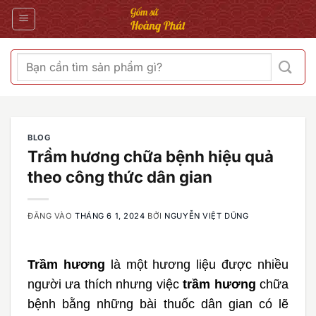
Bỏ
qua
nội
dung
Tìm
kiếm:
BLOG
Trầm hương chữa bệnh hiệu quả
theo công thức dân gian
ĐĂNG VÀO
THÁNG 6 1, 2024
BỞI
NGUYỄN VIỆT DŨNG
Trầm hương
là một hương liệu được nhiều
người ưa thích nhưng việc
trầm hương
chữa
bệnh
bằng những bài thuốc dân gian có lẽ