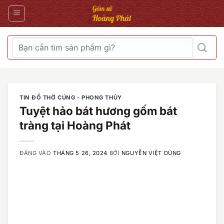
Bỏ
qua
nội
dung
Tìm
kiếm:
TIN ĐỒ THỜ CÚNG - PHONG THỦY
Tuyệt hảo bát hương gốm bát
tràng tại Hoàng Phát
ĐĂNG VÀO
THÁNG 5 26, 2024
BỞI
NGUYỄN VIỆT DŨNG