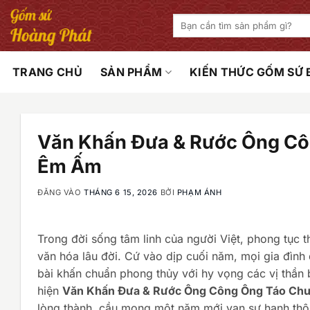
Bỏ
Tìm
qua
kiếm:
nội
dung
TRANG CHỦ
SẢN PHẨM
KIẾN THỨC GỐM SỨ
Văn Khấn Đưa & Rước Ông Cô
Êm Ấm
ĐĂNG VÀO
THÁNG 6 15, 2026
BỞI
PHẠM ÁNH
Trong đời sống tâm linh của người Việt, phong tục t
văn hóa lâu đời. Cứ vào dịp cuối năm, mọi gia đình 
bài khấn chuẩn phong thủy với hy vọng các vị thần
hiện
Văn Khấn Đưa & Rước Ông Công Ông Táo Chu
lòng thành, cầu mong một năm mới vạn sự hanh thôn