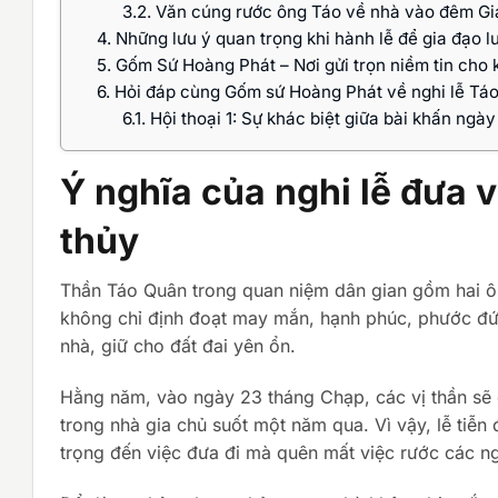
3.2.
Văn cúng rước ông Táo về nhà vào đêm Gia
4.
Những lưu ý quan trọng khi hành lễ để gia đạo 
5.
Gốm Sứ Hoàng Phát – Nơi gửi trọn niềm tin cho 
6.
Hỏi đáp cùng Gốm sứ Hoàng Phát về nghi lễ Tá
6.1.
Hội thoại 1: Sự khác biệt giữa bài khấn ng
Ý nghĩa của nghi lễ đưa 
thủy
Thần Táo Quân trong quan niệm dân gian gồm hai ôn
không chỉ định đoạt may mắn, hạnh phúc, phước đ
nhà, giữ cho đất đai yên ổn.
Hằng năm, vào ngày 23 tháng Chạp, các vị thần sẽ c
trong nhà gia chủ suốt một năm qua. Vì vậy, lễ tiễn
trọng đến việc đưa đi mà quên mất việc rước các ng