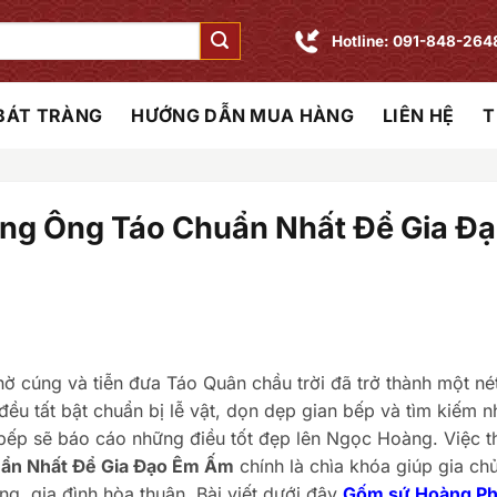
Hotline: 091-848-264
 BÁT TRÀNG
HƯỚNG DẪN MUA HÀNG
LIÊN HỆ
T
ng Ông Táo Chuẩn Nhất Để Gia Đ
hờ cúng và tiễn đưa Táo Quân chầu trời đã trở thành một né
đều tất bật chuẩn bị lễ vật, dọn dẹp gian bếp và tìm kiếm 
 bếp sẽ báo cáo những điều tốt đẹp lên Ngọc Hoàng. Việc t
ẩn Nhất Để Gia Đạo Êm Ấm
chính là chìa khóa giúp gia ch
g, gia đình hòa thuận. Bài viết dưới đây
Gốm sứ Hoàng Ph