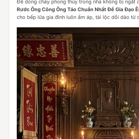
Để dòng chảy phong thủy trong nhà không bị ngắt q
Rước Ông Công Ông Táo Chuẩn Nhất Để Gia Đạo 
cho bếp lửa gia đình luôn ấm áp, tài lộc dồi dào t