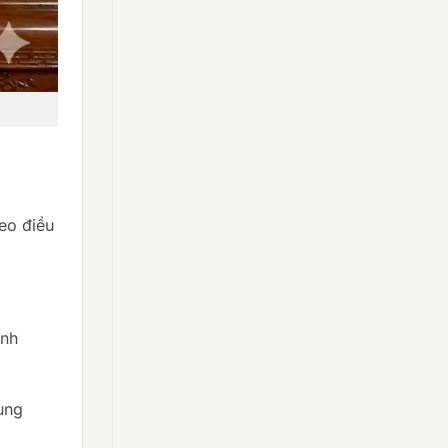
heo điều
ánh
ung