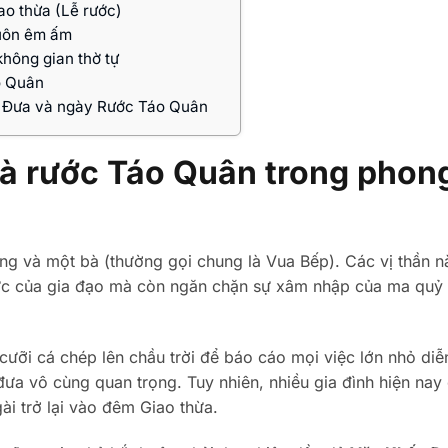
o thừa (Lễ rước)
luôn êm ấm
không gian thờ tự
o Quân
ày Đưa và ngày Rước Táo Quân
và rước Táo Quân trong phon
g và một bà (thường gọi chung là Vua Bếp). Các vị thần n
ức của gia đạo mà còn ngăn chặn sự xâm nhập của ma quỷ
ưỡi cá chép lên chầu trời để báo cáo mọi việc lớn nhỏ diễ
 đưa vô cùng quan trọng. Tuy nhiên, nhiều gia đình hiện nay 
ài trở lại vào đêm Giao thừa.