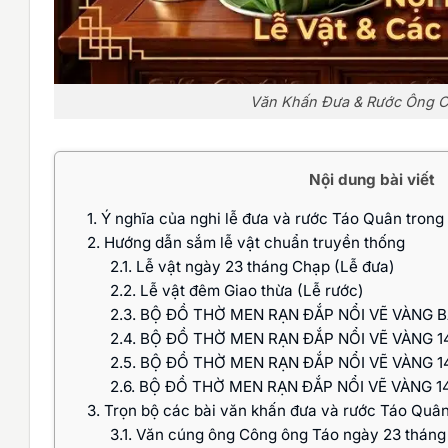
Văn Khấn Đưa & Rước Ông 
Nội dung bài viết
1.
Ý nghĩa của nghi lễ đưa và rước Táo Quân trong
2.
Hướng dẫn sắm lễ vật chuẩn truyền thống
2.1.
Lễ vật ngày 23 tháng Chạp (Lễ đưa)
2.2.
Lễ vật đêm Giao thừa (Lễ rước)
2.3.
BỘ ĐỒ THỜ MEN RẠN ĐẮP NỔI VẼ VÀNG B
2.4.
BỘ ĐỒ THỜ MEN RẠN ĐẮP NỔI VẼ VÀNG 1
2.5.
BỘ ĐỒ THỜ MEN RẠN ĐẮP NỔI VẼ VÀNG 1
2.6.
BỘ ĐỒ THỜ MEN RẠN ĐẮP NỔI VẼ VÀNG 1
3.
Trọn bộ các bài văn khấn đưa và rước Táo Quâ
3.1.
Văn cúng ông Công ông Táo ngày 23 tháng 