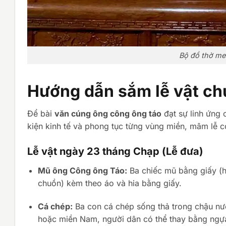
Bộ đồ thờ me
Hướng dẫn sắm lễ vật ch
Để bài
văn cúng ông công ông táo
đạt sự linh ứng 
kiện kinh tế và phong tục từng vùng miền, mâm lễ c
Lễ vật ngày 23 tháng Chạp (Lễ đưa)
Mũ ông Công ông Táo:
Ba chiếc mũ bằng giấy (
chuồn) kèm theo áo và hia bằng giấy.
Cá chép:
Ba con cá chép sống thả trong chậu nư
hoặc miền Nam, người dân có thể thay bằng ngựa