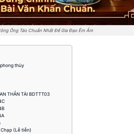
Công Ông Táo Chuẩn Nhất Để Gia Đạo Êm Ấm
 phong thủy
AN THẦN TÀI BDTTT03
4C
4B
4A
n
Chạp (Lễ tiễn)