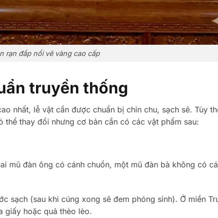
n rạn đắp nổi vẽ vàng cao cấp
uẩn truyền thống
cao nhất, lễ vật cần được chuẩn bị chỉn chu, sạch sẽ. Tùy t
ó thể thay đổi nhưng cơ bản cần có các vật phẩm sau:
hai mũ đàn ông có cánh chuồn, một mũ đàn bà không có c
ớc sạch (sau khi cúng xong sẽ đem phóng sinh). Ở miền Tr
 giấy hoặc quả thèo lèo.