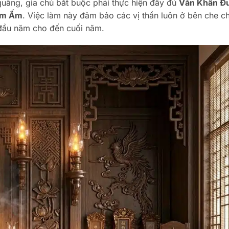
uãng, gia chủ bắt buộc phải thực hiện đầy đủ
Văn Khấn Đ
Êm Ấm
. Việc làm này đảm bảo các vị thần luôn ở bên che ch
ừ đầu năm cho đến cuối năm.