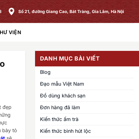
8
Số 21, đường Giang Cao, Bát Tràng, Gia Lâm, Hà Nội
HƯ VIỆN
DANH MỤC BÀI VIẾT
ạo
Blog
Đạo mẫu Việt Nam
Đồ dùng khách sạn
t đẹp
Đơn hàng đã làm
những
Kiến thức ấm trà
hực
ủ bày tỏ
Kiến thức bình hút lộc
át
sẽ