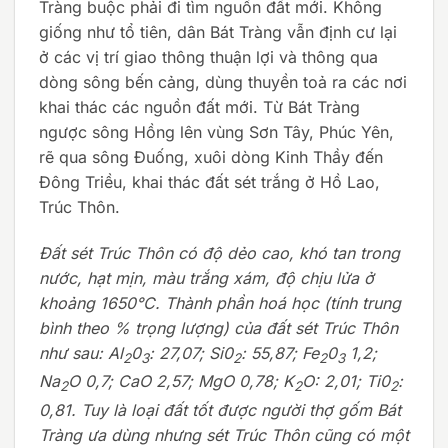
Tràng buộc phải đi tìm nguồn đất mới. Không
giống như tổ tiên, dân Bát Tràng vẫn định cư lại
ở các vị trí giao thông thuận lợi và thông qua
dòng sông bến cảng, dùng thuyền toả ra các nơi
khai thác các nguồn đất mới. Từ Bát Tràng
ngược sông Hồng lên vùng Sơn Tây, Phúc Yên,
rẽ qua sông Đuống, xuôi dòng Kinh Thầy đến
Đông Triều, khai thác đất sét trắng ở Hồ Lao,
Trúc Thôn.
Đất sét Trúc Thôn có độ dẻo cao, khó tan trong
nước, hạt mịn, màu trắng xám, độ chịu lửa ở
khoảng 1650°C. Thành phần hoá học (tính trung
bình theo % trọng lượng) của đất sét Trúc Thôn
như sau: Al
0
: 27,07; Si0
: 55,87; Fe
0
1,2;
2
3
2
2
3
Na
O 0,7; CaO 2,57; MgO 0,78; K
O: 2,01; Ti0
:
2
2
2
0,81. Tuy là loại đất tốt được người thợ gốm Bát
Tràng ưa dùng nhưng sét Trúc Thôn cũng có một