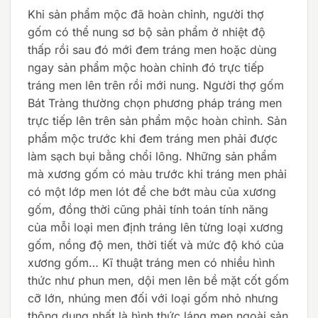
Khi sản phẩm mộc đã hoàn chỉnh, người thợ
gốm có thể nung sơ bộ sản phẩm ở nhiệt độ
thấp rồi sau đó mới đem tráng men hoặc dùng
ngay sản phẩm mộc hoàn chỉnh đó trực tiếp
tráng men lên trên rồi mới nung. Người thợ gốm
Bát Tràng thường chọn phương pháp tráng men
trực tiếp lên trên sản phẩm mộc hoàn chỉnh. Sản
phẩm mộc trước khi đem tráng men phải được
làm sạch bụi bằng chổi lông. Những sản phẩm
mà xương gốm có màu trước khi tráng men phải
có một lớp men lót để che bớt màu của xương
gốm, đồng thời cũng phải tính toán tính năng
của mỗi loại men định tráng lên từng loại xương
gốm, nồng độ men, thời tiết và mức độ khó của
xương gốm… Kĩ thuật tráng men có nhiều hình
thức như phun men, dội men lên bề mặt cốt gốm
cỡ lớn, nhúng men đối với loại gốm nhỏ nhưng
thông dụng nhất là hình thức láng men ngoài sản