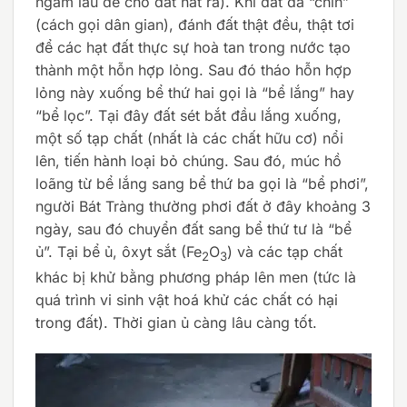
ngâm lâu để cho đất nát ra). Khi đất đã “chín”
(cách gọi dân gian), đánh đất thật đều, thật tơi
để các hạt đất thực sự hoà tan trong nước tạo
thành một hỗn hợp lỏng. Sau đó tháo hỗn hợp
lỏng này xuống bể thứ hai gọi là “bể lắng” hay
“bể lọc”. Tại đây đất sét bắt đầu lắng xuống,
một số tạp chất (nhất là các chất hữu cơ) nổi
lên, tiến hành loại bỏ chúng. Sau đó, múc hồ
loãng từ bể lắng sang bể thứ ba gọi là “bể phơi”,
người Bát Tràng thường phơi đất ở đây khoảng 3
ngày, sau đó chuyển đất sang bể thứ tư là “bể
ủ”. Tại bể ủ, ôxyt sắt (Fe
O
) và các tạp chất
2
3
khác bị khử bằng phương pháp lên men (tức là
quá trình vi sinh vật hoá khử các chất có hại
trong đất). Thời gian ủ càng lâu càng tốt.