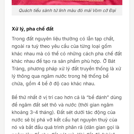
Quách tiểu sành tứ linh màu đỏ mái Vòm cỡ Đại
Xử lý, pha chế đất
Trong đất nguyên liệu thường có lẫn tạp chất,
ngoài ra tuỳ theo yêu cầu của từng loại gốm
khác nhau mà có thể có những cách pha chế đất
khác nhau để tạo ra sản phẩm phù hợp. Ở Bát
Tràng, phương pháp xử lý đất truyền thống là xử
lý thông qua ngâm nước trong hệ thống bể
chứa, gồm 4 bể ở độ cao khác nhau.
Bể thứ nhất ở vị trí cao hơn cả là “bể đánh” dùng
để ngâm đất sét thô và nước (thời gian ngâm
khoảng 3-4 tháng). Đất sét dưới tác động của
nước sẽ bị phá vỡ kết cấu hạt nguyên thuỷ của
nó và bắt đầu quá trình phân rã (dân gian gọi là