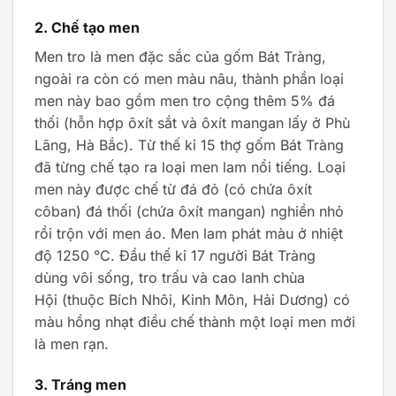
2.
Chế tạo men
Men tro là men đặc sắc của gốm Bát Tràng,
ngoài ra còn có men màu nâu, thành phần loại
men này bao gồm men tro cộng thêm 5% đá
thối (hỗn hợp ôxít sắt và ôxít mangan lấy ở Phù
Lãng, Hà Bắc). Từ thế kỉ 15 thợ gốm Bát Tràng
đã từng chế tạo ra loại men lam nổi tiếng. Loại
men này được chế từ đá đỏ (có chứa ôxít
côban) đá thối (chứa ôxít mangan) nghiền nhỏ
rồi trộn với men áo. Men lam phát màu ở nhiệt
độ 1250 °C. Đầu thế kỉ 17 người Bát Tràng
dùng vôi sống, tro trấu và cao lanh chùa
Hội (thuộc Bích Nhôi, Kinh Môn, Hải Dương) có
màu hồng nhạt điều chế thành một loại men mới
là men rạn.
3. Tráng men