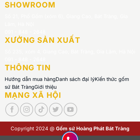
SHOWROOM
Số 21, Phố Gốm (xóm 6), Giang Cao, Bát Tràng, Gia
Lâm, Hà Nội
091 - 848 - 2648
XƯỞNG SẢN XUẤT
Số 235, xóm 4, Giang Cao, Bát Tràng, Gia Lâm, Hà Nội
091 - 848 - 2648
THÔNG TIN
Hướng dẫn mua hàng
Danh sách đại lý
Kiến thức gốm
sứ Bát Tràng
Giới thiệu
MẠNG XÃ HỘI
Copyright 2024 @
Gốm sứ Hoàng Phát Bát Tràng