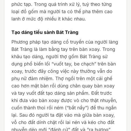
phức tạp. Trong quá trình xử lý, tuỳ theo từng
loại đồ gốm mà người ta có thể pha thêm cao
lanh ở mức độ nhiều ít khác nhau.
Tạo dáng tiểu sành Bát Tràng
Phương pháp tạo dáng cổ truyền của người làng
Bát Tràng là làm bằng tay trên bàn xoay. Trong
khâu tạo dáng, người thợ gốm Bát Tràng sử
dụng phổ biến lối “vuốt tay, be chạch” trên bàn
xoay, trước đây công việc này thường vẫn do
phụ nữ đảm nhiệm. Thợ ngồi trên một cái ghế
cao hơn mặt bàn rồi dùng chân quay bàn xoay
và tay vuốt đất tạo dáng sản phẩm. Đất trước
khi đưa vào bàn xoay được vò cho thật nhuyễn,
cuốn thành thoi rồi ném (“bắt nẩy”) để thu ngắn
lại. Sau đó người ta đặt vào mà giữa bàn xoay,
vỗ cho đất dính chặt rồi lai nén và kéo cho đất
nhuyễn dẻo mới “đánh cử” đất và “ra hương”