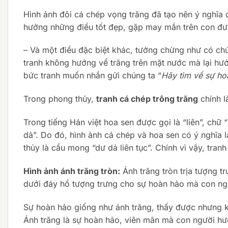
Hình ảnh đôi cá chép vọng trăng đã tạo nên ý nghĩa
hưởng những điều tốt đẹp, gặp may mắn trên con đư
– Và một điều đặc biệt khác, tưởng chừng như có chú
tranh không hướng về trăng trên mặt nước mà lại hướ
bức tranh muốn nhắn gửi chúng ta “
Hãy tìm về sự ho
Trong phong thủy,
tranh cá chép trông trăng
chính l
Trong tiếng Hán việt hoa sen được gọi là “liên”, chữ “
dả”. Do đó, hình ảnh cá chép và hoa sen có ý nghĩa l
thủy là cầu mong “dư dả liên tục”. Chính vì vậy, tranh
Hình ảnh ánh trăng tròn:
Ánh trăng tròn trịa tượng t
dưới đáy hồ tượng trưng cho sự hoàn hảo mà con ng
Sự hoàn hảo giống như ánh trăng, thấy được nhưng k
Ánh trăng là sự hoàn hảo, viên mãn mà con người hướ