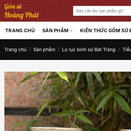
Bỏ
Tìm
qua
kiếm:
nội
dung
TRANG CHỦ
SẢN PHẨM
KIẾN THỨC GỐM SỨ
Trang chủ
/
Sản phẩm
/
Lọ lục bình sứ Bát Tràng
/
Tiể