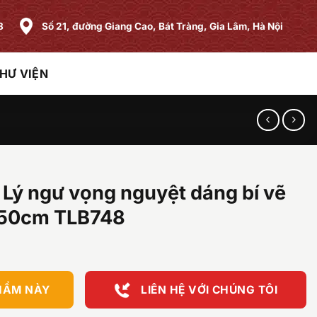
8
Số 21, đường Giang Cao, Bát Tràng, Gia Lâm, Hà Nội
HƯ VIỆN
ứ Lý ngư vọng nguyệt dáng bí vẽ
H50cm TLB748
HẨM NÀY
LIÊN HỆ VỚI CHÚNG TÔI