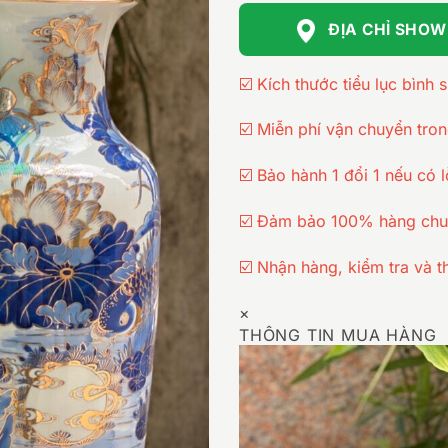
ĐỊA CHỈ SHO
☑️ Kích thước tiểu lục bình
☑️ Miễn phí vận chuyển tro
☑️ Bảo hành 1 đổi 1 nếu có l
☑️ Đảm bảo 100% hàng chu
☑️ Nhận hàng, kiểm tra và t
×
THÔNG TIN MUA HÀNG