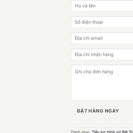
ĐẶT HÀNG NGAY
Danh mục:
Tiểu lục bình sứ Bát T