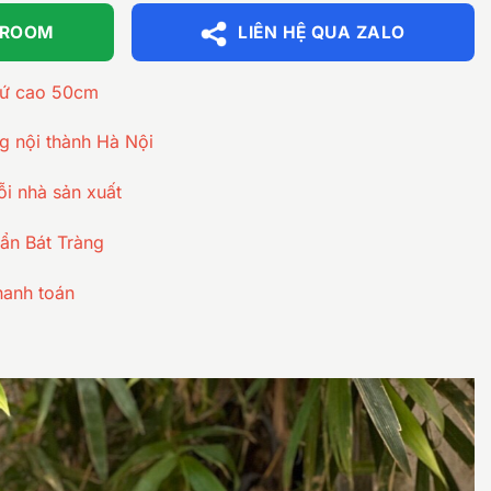
WROOM
LIÊN HỆ QUA ZALO
 sứ cao 50cm
ng nội thành Hà Nội
ỗi nhà sản xuất
ẩn Bát Tràng
hanh toán