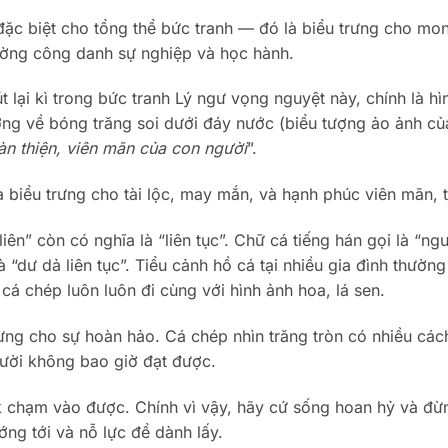
 đặc biệt cho tổng thể bức tranh — đó là biểu trưng cho m
ờng công danh sự nghiệp và học hành.
t lại kì trong bức tranh Lý ngư vọng nguyệt này, chính là 
ng về bóng trăng soi dưới đáy nước (biểu tượng ảo ảnh của
àn thiện, viên mãn của con người
”.
à biểu trưng cho tài lộc, may mắn, và hạnh phúc viên mãn, 
liên” còn có nghĩa là “liên tục”. Chữ cá tiếng hán gọi là “n
à “dư dả liên tục”. Tiểu cảnh hồ cá tại nhiều gia đình thườ
 cá chép luôn luôn đi cùng với hình ảnh hoa, lá sen.
rưng cho sự hoàn hảo. Cá chép nhìn trăng tròn có nhiều các
ười không bao giờ đạt được.
 chạm vào được. Chính vì vậy, hãy cứ sống hoan hỷ và đừn
ng tới và nỗ lực để dành lấy.