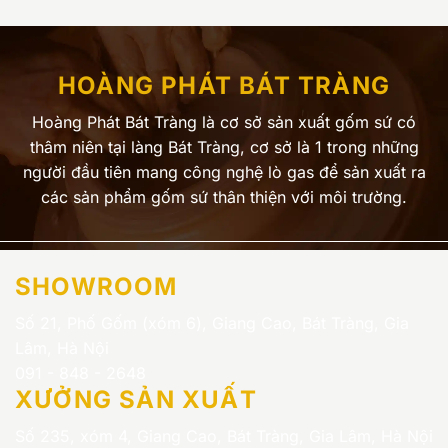
HOÀNG PHÁT BÁT TRÀNG
Hoàng Phát Bát Tràng là cơ sở sản xuất gốm sứ có
thâm niên tại làng Bát Tràng, cơ sở là 1 trong những
người đầu tiên mang công nghệ lò gas để sản xuất ra
các sản phẩm gốm sứ thân thiện với môi trường.
SHOWROOM
Số 21, Phố Gốm (xóm 6), Giang Cao, Bát Tràng, Gia
Lâm, Hà Nội
091 - 848 - 2648
XƯỞNG SẢN XUẤT
Số 235, xóm 4, Giang Cao, Bát Tràng, Gia Lâm, Hà Nội