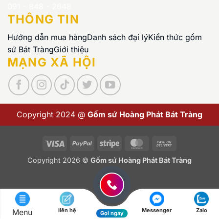
091 - 848 - 2648
THÔNG TIN
Hướng dẫn mua hàng
Danh sách đại lý
Kiến thức gốm
sứ Bát Tràng
Giới thiệu
MẠNG XÃ HỘI
Copyright 2024 @
Gốm sứ Hoàng Phát Bát Tràng
Visa
PayPal
Stripe
MasterCard
Cash
On
Copyright 2026 ©
Gốm sứ Hoàng Phát Bát Tràng
Delivery
liên hệ
Messenger
Zalo
Menu
Gọi ngay