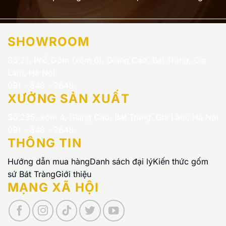
SHOWROOM
Số 21, Phố Gốm (xóm 6), Giang Cao, Bát Tràng, Gia
Lâm, Hà Nội
091 - 848 - 2648
XƯỞNG SẢN XUẤT
Số 235, xóm 4, Giang Cao, Bát Tràng, Gia Lâm, Hà Nội
091 - 848 - 2648
THÔNG TIN
Hướng dẫn mua hàng
Danh sách đại lý
Kiến thức gốm
sứ Bát Tràng
Giới thiệu
MẠNG XÃ HỘI