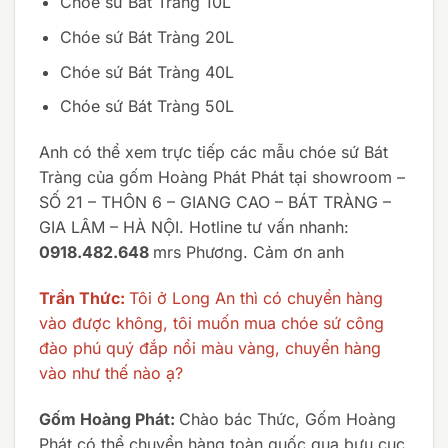
Chóe sứ Bát Tràng 10L
Chóe sứ Bát Tràng 20L
Chóe sứ Bát Tràng 40L
Chóe sứ Bát Tràng 50L
Anh có thể xem trực tiếp các mẫu chóe sứ Bát
Tràng của gốm Hoàng Phát Phát tại showroom –
SỐ 21 – THÔN 6 – GIANG CAO – BÁT TRÀNG –
GIA LÂM – HÀ NỘI. Hotline tư vấn nhanh:
0918.482.648
mrs Phương. Cảm ơn anh
Trần Thức:
Tôi ở Long An thì có chuyển hàng
vào được không, tôi muốn mua chóe sứ công
đào phú quý đắp nổi màu vàng, chuyển hàng
vào như thế nào ạ?
Gốm Hoàng Phát:
Chào bác Thức, Gốm Hoàng
Phát có thể chuyển hàng toàn quốc qua bưu cục