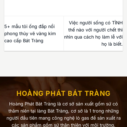
Việc người sống có TÌNH
5+ mẫu tỏi ống đắp nổi
thế nào với người chết thì
phong thủy vẽ vàng kim
nhìn qua cách họ làm lễ với
cao cấp Bát Tràng
họ là biết.
HOÀNG PHÁT BÁT TRÀNG
Hoàng Phát Bát Tràng là cơ sở sản xuất gốm sứ có
thâm niên tại làng Bát Tràng, cơ sở là 1 trong những
người đầu tiên mang công nghệ lò gas để sản xuất ra
các sản phẩm gốm sứ thân thiện với môi trường.