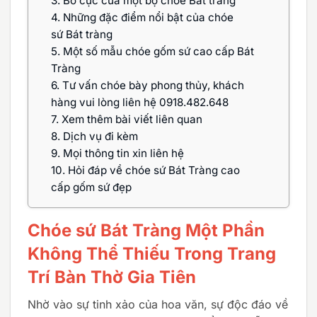
3.
Bố cục của một bộ chóe Bát tràng
4.
Những đặc điểm nổi bật của chóe
sứ Bát tràng
5.
Một số mẫu chóe gốm sứ cao cấp Bát
Tràng
6.
Tư vấn chóe bày phong thủy, khách
hàng vui lòng liên hệ 0918.482.648
7.
Xem thêm bài viết liên quan
8.
Dịch vụ đi kèm
9.
Mọi thông tin xin liên hệ
10.
Hỏi đáp về chóe sứ Bát Tràng cao
cấp gốm sứ đẹp
Chóe sứ Bát Tràng Một Phần
Không Thể Thiếu Trong Trang
Trí Bàn Thờ Gia Tiên
Nhờ vào sự tinh xảo của hoa văn, sự độc đáo về