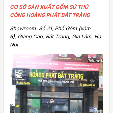
CƠ SỞ SẢN XUẤT GỐM SỨ THỦ
CÔNG HOÀNG PHÁT BÁT TRÀNG
Showroom: Số 21, Phố Gốm (xóm
6), Giang Cao, Bát Tràng, Gia Lâm, Hà
Nội