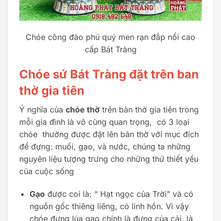
Chóe công đào phú quý men rạn đắp nổi cao
cấp Bát Tràng
Chóe sứ Bát Tràng đặt trên ban
thờ gia tiên
Ý nghĩa của
chóe thờ
trên bàn thờ gia tiên trong
mỗi gia đình là vô cùng quan trọng, có 3 loại
chóe thường được đặt lên bàn thờ với mục đích
để đựng: muối, gạo, và nước, chúng ta những
nguyên liệu tượng trưng cho những thứ thiết yếu
của cuộc sống
Gạo
được coi là: “ Hạt ngọc của Trời” và có
nguồn gốc thiêng liêng, có linh hồn. Vì vậy
chóe đựng lúa gạo chính là đựng của cải, lả